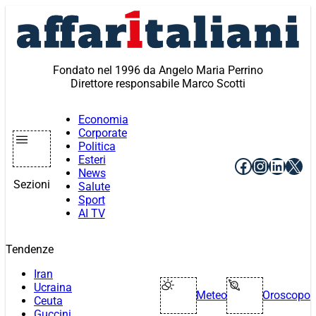
Vai
al
contenuto
Fondato nel 1996 da Angelo Maria Perrino
Direttore responsabile Marco Scotti
Economia
Corporate
Politica
Esteri
Facebook
Instagr
Linke
X
News
Sezioni
Salute
Sport
AI TV
Tendenze
Iran
Ucraina
Meteo
Oroscopo
Ceuta
Guccini