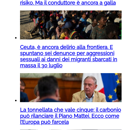
risiko. Ma il conduttore è ancora a galla
Ceuta, è ancora delirio alla frontiera. E
spuntano sei denunce per aggressioni
sessuali ai danni dei migranti sbarcati in
massa il 30 luglio
La tonnellata che vale cinque: il carbonio
può rilanciare il Piano Mattei. Ecco come
l’Europa può farcela