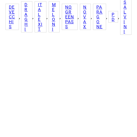
S
D
IT
M
DE
NO
N
PA
A
R
A
E
VE
GR
O
RA
L
A
L
L
P
, 
, 
, 
, 
, 
, 
, 
, 
CC
EEN
V
G
V
G
E
O
D
HI
PAS
A
O
I
H
XI
N
S
S
X
NE
N
I
T
I
I