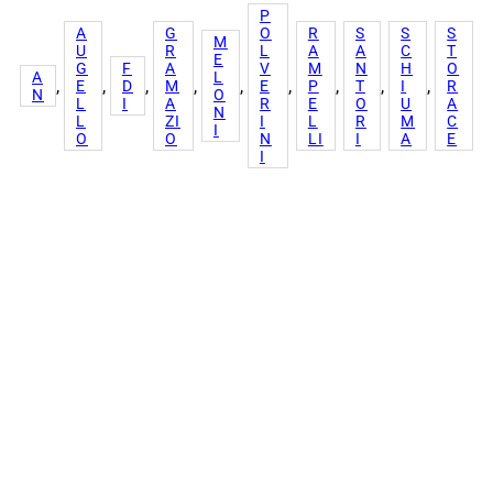
P
A
G
O
R
S
S
S
M
U
R
L
A
A
C
T
E
G
F
A
V
M
N
H
O
A
L
, 
, 
, 
, 
, 
, 
, 
, 
, 
E
D
M
E
P
T
I
R
N
O
L
I
A
R
E
O
U
A
N
L
ZI
I
L
R
M
C
I
O
O
N
LI
I
A
E
I