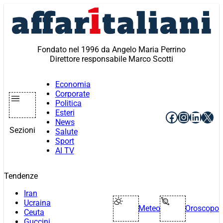
Vai
al
contenuto
Fondato nel 1996 da Angelo Maria Perrino
Direttore responsabile Marco Scotti
Economia
Corporate
Politica
Esteri
Facebook
Instagr
Linke
X
News
Sezioni
Salute
Sport
AI TV
Tendenze
Iran
Ucraina
Meteo
Oroscopo
Ceuta
Guccini