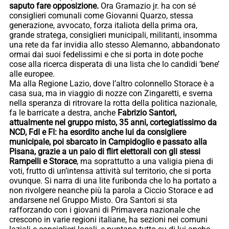
saputo fare opposizione.
Ora Gramazio jr. ha con sé
consiglieri comunali come Giovanni Quarzo, stessa
generazione, avvocato, forza italiota della prima ora,
grande stratega, consiglieri municipali, militanti, insomma
una rete da far invidia allo stesso Alemanno, abbandonato
ormai dai suoi fedelissimi e che si porta in dote poche
cose alla ricerca disperata di una lista che lo candidi ‘bene’
alle europee.
Ma alla Regione Lazio, dove l’altro colonnello Storace è a
casa sua, ma in viaggio di nozze con Zingaretti, e sverna
nella speranza di ritrovare la rotta della politica nazionale,
fa le barricate a destra, anche
Fabrizio Santori,
attualmente nel gruppo misto, 35 anni, cortegiatissimo da
NCD, FdI e FI: ha esordito anche lui da consigliere
municipale, poi sbarcato in Campidoglio e passato alla
Pisana, grazie a un paio di flirt elettorali con gli stessi
Rampelli e Storace
, ma soprattutto a una valigia piena di
voti, frutto di un’intensa attività sul territorio, che si porta
ovunque. Si narra di una lite furibonda che lo ha portato a
non rivolgere neanche più la parola a Ciccio Storace e ad
andarsene nel Gruppo Misto. Ora Santori si sta
rafforzando con i giovani di Primavera nazionale che
crescono in varie regioni italiane, ha sezioni nei comuni