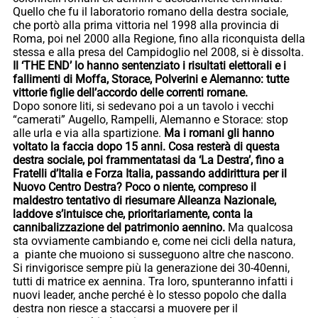
Quello che fu il laboratorio romano della destra sociale,
che portò alla prima vittoria nel 1998 alla provincia di
Roma, poi nel 2000 alla Regione, fino alla riconquista della
stessa e alla presa del Campidoglio nel 2008, si è dissolta.
Il ‘THE END’ lo hanno sentenziato i risultati elettorali e i
fallimenti di Moffa, Storace, Polverini e Alemanno: tutte
vittorie figlie dell’accordo delle correnti romane.
Dopo sonore liti, si sedevano poi a un tavolo i vecchi
“camerati” Augello, Rampelli, Alemanno e Storace: stop
alle urla e via alla spartizione.
Ma i romani gli hanno
voltato la faccia dopo 15 anni. Cosa resterà di questa
destra sociale, poi frammentatasi da ‘La Destra’, fino a
Fratelli d’Italia e Forza Italia, passando addirittura per il
Nuovo Centro Destra? Poco o niente, compreso il
maldestro tentativo di riesumare Alleanza Nazionale,
laddove s’intuisce che, prioritariamente, conta la
cannibalizzazione del patrimonio aennino.
Ma qualcosa
sta ovviamente cambiando e, come nei cicli della natura,
a piante che muoiono si susseguono altre che nascono.
Si rinvigorisce sempre più la generazione dei 30-40enni,
tutti di matrice ex aennina. Tra loro, spunteranno infatti i
nuovi leader, anche perché è lo stesso popolo che dalla
destra non riesce a staccarsi a muovere per il