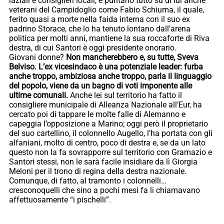
laziali e consiglieri locali, e puntano tutto su di lui anche
veterani del Campidoglio come Fabio Schiuma, il quale,
ferito quasi a morte nella faida interna con il suo ex
padrino Storace, che lo ha tenuto lontano dall’arena
politica per molti anni, mantiene la sua roccaforte di Riva
destra, di cui Santori è oggi presidente onorario.
Giovani donne?
Non mancherebbero e, su tutte, Sveva
Belviso. L’ex vicesindaco è una potenziale leader: furba
anche troppo, ambiziosa anche troppo, parla il linguaggio
del popolo, viene da un bagno di voti imponente alle
ultime comunali.
Anche lei sul territorio ha fatto il
consigliere municipale di Alleanza Nazionale all’Eur, ha
cercato poi di tappare le molte falle di Alemanno e
capeggia l’opposizione a Marino; oggi però il proprietario
del suo cartellino, il colonnello Augello, l’ha portata con gli
alfaniani, molto di centro, poco di destra e, se da un lato
questo non la fa sovrapporre sul territorio con Gramazio e
Santori stessi, non le sarà facile insidiare da lì Giorgia
Meloni per il trono di regina della destra nazionale.
Comunque, di fatto, al tramonto i colonnelli…
cresconoquelli che sino a pochi mesi fa li chiamavano
affettuosamente “i pischelli”.