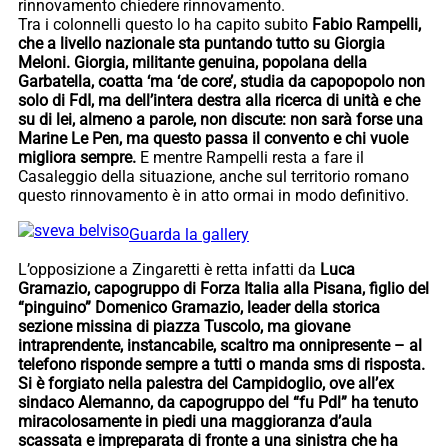
rinnovamento chiedere rinnovamento.
Tra i colonnelli questo lo ha capito subito
Fabio Rampelli,
che a livello nazionale sta puntando tutto su Giorgia
Meloni. Giorgia, militante genuina, popolana della
Garbatella, coatta ‘ma ‘de core’, studia da capopopolo non
solo di FdI, ma dell’intera destra alla ricerca di unità e che
su di lei, almeno a parole, non discute: non sarà forse una
Marine Le Pen, ma questo passa il convento e chi vuole
migliora sempre.
E mentre Rampelli resta a fare il
Casaleggio della situazione, anche sul territorio romano
questo rinnovamento è in atto ormai in modo definitivo.
Guarda la gallery
L’opposizione a Zingaretti è retta infatti da
Luca
Gramazio, capogruppo di Forza Italia alla Pisana, figlio del
“pinguino” Domenico Gramazio, leader della storica
sezione missina di piazza Tuscolo, ma giovane
intraprendente, instancabile, scaltro ma onnipresente – al
telefono risponde sempre a tutti o manda sms di risposta.
Si è forgiato nella palestra del Campidoglio, ove all’ex
sindaco Alemanno, da capogruppo del “fu Pdl” ha tenuto
miracolosamente in piedi una maggioranza d’aula
scassata e impreparata di fronte a una sinistra che ha