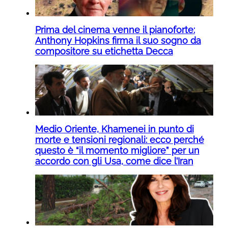
Prima del cinema venne il pianoforte:
Anthony Hopkins firma il suo sogno da
compositore su etichetta Decca
Medio Oriente, Khamenei in punto di
morte e tensioni regionali: ecco perché
questo è “il momento migliore” per un
accordo con gli Usa, come dice l’Iran