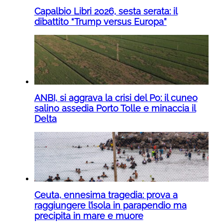
Capalbio Libri 2026, sesta serata: il
dibattito “Trump versus Europa”
ANBI, si aggrava la crisi del Po: il cuneo
salino assedia Porto Tolle e minaccia il
Delta
Ceuta, ennesima tragedia: prova a
raggiungere l’isola in parapendio ma
precipita in mare e muore