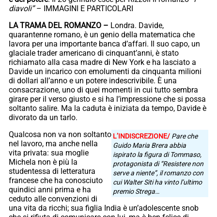
diavoli”
– IMMAGINI E PARTICOLARI
LA TRAMA DEL ROMANZO –
Londra. Davide,
quarantenne romano, è un genio della matematica che
lavora per una importante banca d’affari. Il suo capo, un
glaciale trader americano di cinquant’anni, è stato
richiamato alla casa madre di New York e ha lasciato a
Davide un incarico con emolumenti da cinquanta milioni
di dollari all’anno e un potere indescrivibile. È una
consacrazione, uno di quei momenti in cui tutto sembra
girare per il verso giusto e si ha l’impressione che si possa
soltanto salire. Ma la caduta è iniziata da tempo, Davide è
divorato da un tarlo.
Qualcosa non va non soltanto
L’INDISCREZIONE/
Pare che
nel lavoro, ma anche nella
Guido Maria Brera abbia
vita privata: sua moglie
ispirato la figura di Tommaso,
Michela non è più la
protagonista di “Resistere non
studentessa di letteratura
serve a niente”, il romanzo con
francese che ha conosciuto
cui Walter Siti ha vinto l’ultimo
quindici anni prima e ha
premio Strega…
ceduto alle convenzioni di
una vita da ricchi; sua figlia India è un’adolescente snob