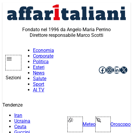
Vai
al
contenuto
Fondato nel 1996 da Angelo Maria Perrino
Direttore responsabile Marco Scotti
Economia
Corporate
Politica
Esteri
Facebook
Instagr
Linke
X
News
Sezioni
Salute
Sport
AI TV
Tendenze
Iran
Ucraina
Meteo
Oroscopo
Ceuta
Guccini