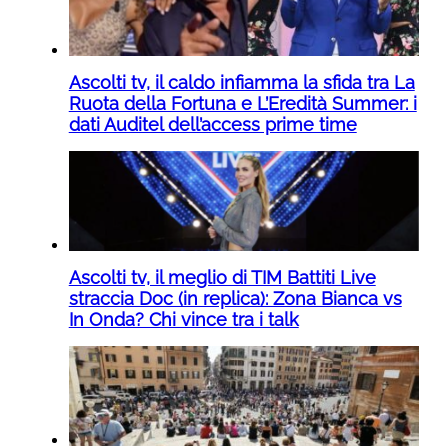
Ascolti tv, il caldo infiamma la sfida tra La
Ruota della Fortuna e L’Eredità Summer: i
dati Auditel dell’access prime time
Ascolti tv, il meglio di TIM Battiti Live
straccia Doc (in replica): Zona Bianca vs
In Onda? Chi vince tra i talk