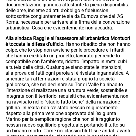
documentazione giuridica attestante la piena disponibilità
delle aree, insieme ad atti d’obbligo e fideiussioni
sottoscritte congiuntamente sia da Eurnova che dall’AS
Roma, necessarie per arrivare alla firma della convenzione
urbanistica. Cosa che evidentemente non accadrà.
Alla sindaca Raggi e all’assessore all’urbanistica Montuori
è toccata la difesa d’ufficio.
Hanno ribadito che non hanno
colpe, che lo stop non avviene per le procedure e i ritardi,
che hanno ereditato un progetto, lavorato per renderlo
compatibile con l’ambiente, ridotto l’impatto in metri cubi
a tutela della città. Qualunque siano state le intenzioni,
alla prova dei fatti ogni parola si è rivelata ingannatrice. A
smentire tali affermazioni è stata proprio la società
giallorossa, che nel declinare su Tor di Valle ha ribadito
l’intenzione di realizzare una struttura verde, sostenibile e
integrata con il territorio: requisiti che, evidentemente, non
ha ravvisato nello “stadio fatto bene” della narrazione
grillina. In realtà non c’è stato nessun miglioramento
rispetto alla prima versione approvata dall’ex giunta
Marino per la semplice ragione che non si è raggiunto
nessun nuovo equilibrio progettuale, portando il tutto su
un binario morto. Come nei classici bluff si è andati avanti