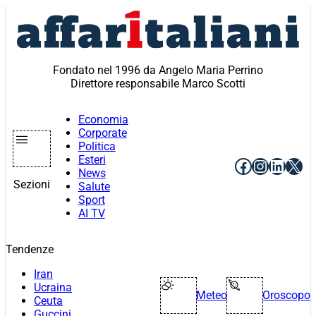
Vai
al
contenuto
Fondato nel 1996 da Angelo Maria Perrino
Direttore responsabile Marco Scotti
Economia
Corporate
Politica
Esteri
Facebook
Instagr
Linke
X
News
Sezioni
Salute
Sport
AI TV
Tendenze
Iran
Ucraina
Meteo
Oroscopo
Ceuta
Guccini