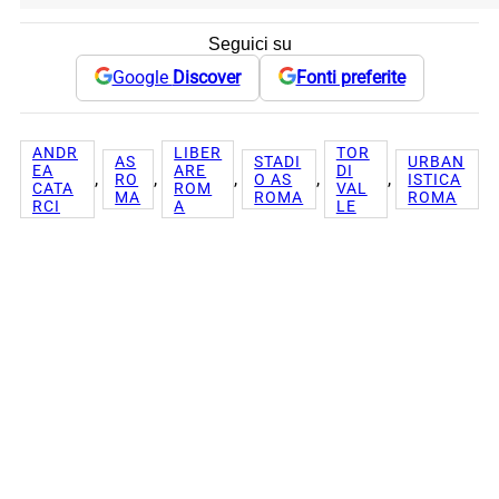
Seguici su
Google
Discover
Fonti preferite
ANDR
LIBER
TOR
AS
STADI
URBAN
EA
ARE
DI
, 
, 
, 
, 
, 
RO
O AS
ISTICA
CATA
ROM
VAL
MA
ROMA
ROMA
RCI
A
LE