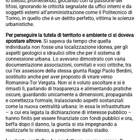
lo stesso, promettendo, giocando con la passione dei
tifosi, ignorando le criticità segnalate da uffici interni e da
soggetti esterni all’amministrazione come il Politecnico di
Torino, in quello che è un delitto perfetto, vittima le scienze
urbanistiche.
Per perseguire la tutela di territorio e ambiente ci si doveva
spostare altrove.
Si sapeva da tempo che quella
individuata non fosse una localizzazione idonea, per gli
aspetti geologici e idraulici oltre che per il sistema di
connessione urbana. Lo avevano dimostrato con varia
documentazione associazioni, comitati e voci critiche, tra
cui l’ex assessore della stessa giunta Raggi Paolo Berdini,
sostituito anche per aver proposto di virare verso
Romanina-Tor Vergata. Non si è voluto ascoltare e si è
rimasti lì, parlando di trasparenza e alimentando pratiche
oscure, guardando unicamente a dimensioni, propaganda
e correttezza formale, tralasciando aspetti sostanziali
come la nuova centralità urbana: in essa le infrastrutture
– a cui era legata la dichiarazione di interesse pubblico –
hanno finito per essere finanziate con fondi pubblici e ora,
beffa dopo il danno, la giunta si sta impegnando a
realizzarle lo stesso, a prescindere dallo stadio.