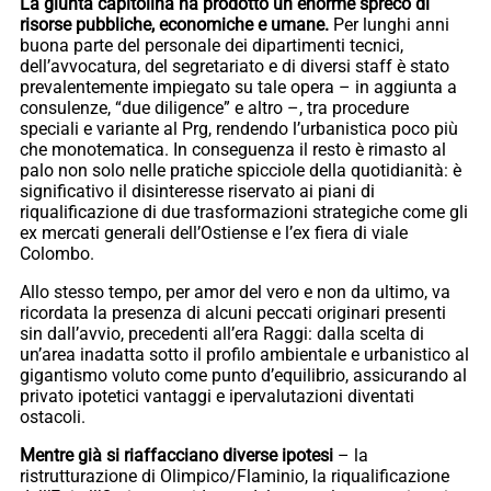
La giunta capitolina ha prodotto un enorme spreco di
risorse pubbliche, economiche e umane.
Per lunghi anni
buona parte del personale dei dipartimenti tecnici,
dell’avvocatura, del segretariato e di diversi staff è stato
prevalentemente impiegato su tale opera – in aggiunta a
consulenze, “due diligence” e altro –, tra procedure
speciali e variante al Prg, rendendo l’urbanistica poco più
che monotematica. In conseguenza il resto è rimasto al
palo non solo nelle pratiche spicciole della quotidianità: è
significativo il disinteresse riservato ai piani di
riqualificazione di due trasformazioni strategiche come gli
ex mercati generali dell’Ostiense e l’ex fiera di viale
Colombo.
Allo stesso tempo, per amor del vero e non da ultimo, va
ricordata la presenza di alcuni peccati originari presenti
sin dall’avvio, precedenti all’era Raggi: dalla scelta di
un’area inadatta sotto il profilo ambientale e urbanistico al
gigantismo voluto come punto d’equilibrio, assicurando al
privato ipotetici vantaggi e ipervalutazioni diventati
ostacoli.
Mentre già si riaffacciano diverse ipotesi
– la
ristrutturazione di Olimpico/Flaminio, la riqualificazione