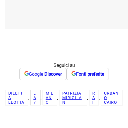
Seguici su
Google
Discover
Fonti preferite
DILETT
L
MIL
PATRIZIA
R
URBAN
, 
, 
, 
, 
, 
A
A
AN
MIRIGLIA
A
O
LEOTTA
7
O
NI
I
CAIRO