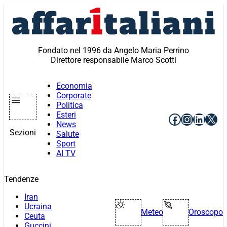
Vai
al
contenuto
Fondato nel 1996 da Angelo Maria Perrino
Direttore responsabile Marco Scotti
Economia
Corporate
Politica
Esteri
Facebook
Instagr
Linke
X
News
Sezioni
Salute
Sport
AI TV
Tendenze
Iran
Ucraina
Meteo
Oroscopo
Ceuta
Guccini