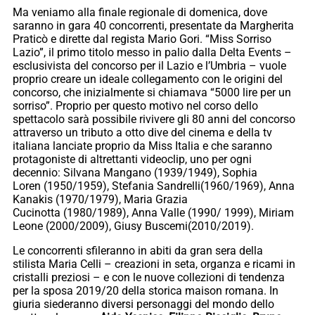
Ma veniamo alla finale regionale di domenica, dove
saranno in gara 40 concorrenti, presentate da Margherita
Praticò e dirette dal regista Mario Gori. “Miss Sorriso
Lazio”, il primo titolo messo in palio dalla Delta Events –
esclusivista del concorso per il Lazio e l’Umbria – vuole
proprio creare un ideale collegamento con le origini del
concorso, che inizialmente si chiamava “5000 lire per un
sorriso”. Proprio per questo motivo nel corso dello
spettacolo sarà possibile rivivere gli 80 anni del concorso
attraverso un tributo a otto dive del cinema e della tv
italiana lanciate proprio da Miss Italia e che saranno
protagoniste di altrettanti videoclip, uno per ogni
decennio: Silvana Mangano (1939/1949), Sophia
Loren (1950/1959), Stefania Sandrelli(1960/1969), Anna
Kanakis (1970/1979), Maria Grazia
Cucinotta (1980/1989), Anna Valle (1990/ 1999), Miriam
Leone (2000/2009), Giusy Buscemi(2010/2019).
Le concorrenti sfileranno in abiti da gran sera della
stilista Maria Celli – creazioni in seta, organza e ricami in
cristalli preziosi – e con le nuove collezioni di tendenza
per la sposa 2019/20 della storica maison romana. In
giuria siederanno diversi personaggi del mondo dello