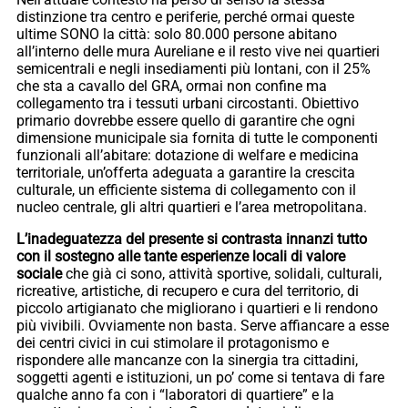
distinzione tra centro e periferie, perché ormai queste
ultime SONO la città: solo 80.000 persone abitano
all’interno delle mura Aureliane e il resto vive nei quartieri
semicentrali e negli insediamenti più lontani, con il 25%
che sta a cavallo del GRA, ormai non confine ma
collegamento tra i tessuti urbani circostanti. Obiettivo
primario dovrebbe essere quello di garantire che ogni
dimensione municipale sia fornita di tutte le componenti
funzionali all’abitare: dotazione di welfare e medicina
territoriale, un’offerta adeguata a garantire la crescita
culturale, un efficiente sistema di collegamento con il
nucleo centrale, gli altri quartieri e l’area metropolitana.
L’inadeguatezza del presente si contrasta innanzi tutto
con il sostegno alle tante esperienze locali di valore
sociale
che già ci sono, attività sportive, solidali, culturali,
ricreative, artistiche, di recupero e cura del territorio, di
piccolo artigianato che migliorano i quartieri e li rendono
più vivibili. Ovviamente non basta. Serve affiancare a esse
dei centri civici in cui stimolare il protagonismo e
rispondere alle mancanze con la sinergia tra cittadini,
soggetti agenti e istituzioni, un po’ come si tentava di fare
qualche anno fa con i “laboratori di quartiere” e la