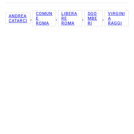
COMUN
LIBERA
SGO
VIRGINI
ANDREA
, 
, 
, 
, 
E
RE
MBE
A
CATARCI
ROMA
ROMA
RI
RAGGI