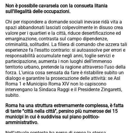
Non è possibile cavarsela con la consueta litania
sull’illegalità delle occupazioni.
Chi per rispondere a domande sociali inevase ridà vita a
spazi abbandonati lasciati colpevolmente in disuso crea
valore per i quartieri e la città, riduce desertificazione ed
emarginazione, contrasta sul campo dipendenze,
criminalità, solitudini. La filiera di comando che azzera tali
esperienze fa l’esatto contrario: si autoassolve per errori e
responsabilità accumulate negli anni, toglie servizi e
partecipazione, aumenta i non luoghi dell’immenso
territorio urbano, pretende la ragione attraverso l’uso della
forza. L’unica cosa sensata da fare è ristabilire subito un
dialogo e garantire la prosecuzione delle attività: se Asl
Roma 1 e Municipio Roma XIV non lo capiscono
intervengano la Sindaca Raggi e il Presidente Zingaretti,
subito.
Roma ha una struttura estremamente complessa, è fatta
di tante “città nella città”, persino più numerose dei 15
municipi in cui è suddivisa sul piano politico-
amministrativo.
Nell’attuale contesto ha perso di senso la stessa