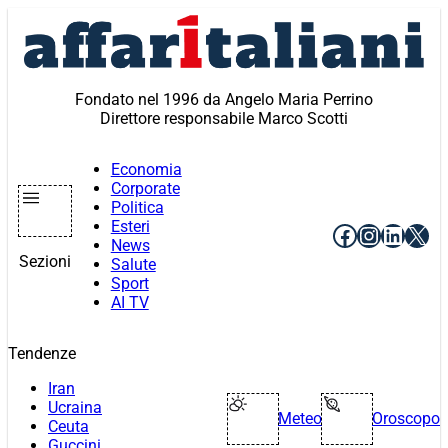
Vai
al
contenuto
Fondato nel 1996 da Angelo Maria Perrino
Direttore responsabile Marco Scotti
Economia
Corporate
Politica
Esteri
Facebook
Instagr
Linke
X
News
Sezioni
Salute
Sport
AI TV
Tendenze
Iran
Ucraina
Meteo
Oroscopo
Ceuta
Guccini