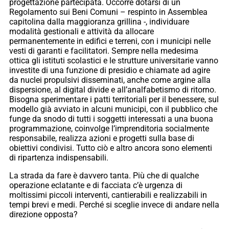
progettazione partecipata. Occorre dotarsi di un
Regolamento sui Beni Comuni – respinto in Assemblea
capitolina dalla maggioranza grillina -, individuare
modalità gestionali e attività da allocare
permanentemente in edifici e terreni, con i municipi nelle
vesti di garanti e facilitatori. Sempre nella medesima
ottica gli istituti scolastici e le strutture universitarie vanno
investite di una funzione di presidio e chiamate ad agire
da nuclei propulsivi disseminati, anche come argine alla
dispersione, al digital divide e all’analfabetismo di ritorno.
Bisogna sperimentare i patti territoriali per il benessere, sul
modello già avviato in alcuni municipi, con il pubblico che
funge da snodo di tutti i soggetti interessati a una buona
programmazione, coinvolge l’imprenditoria socialmente
responsabile, realizza azioni e progetti sulla base di
obiettivi condivisi. Tutto ciò e altro ancora sono elementi
di ripartenza indispensabili.
La strada da fare è davvero tanta. Più che di qualche
operazione eclatante e di facciata c’è urgenza di
moltissimi piccoli interventi, cantierabili e realizzabili in
tempi brevi e medi. Perché si sceglie invece di andare nella
direzione opposta?