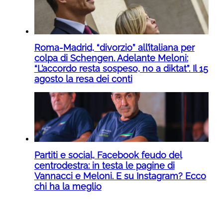
Roma-Madrid, “divorzio” all’italiana per
colpa di Schengen. Adelante Meloni:
“L’accordo resta sospeso, no a diktat”. Il 15
agosto la resa dei conti
Partiti e social, Facebook feudo del
centrodestra: in testa le pagine di
Vannacci e Meloni. E su Instagram? Ecco
chi ha la meglio