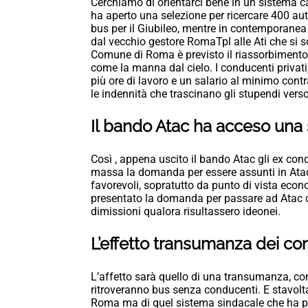
Cerchiamo di orientarci bene in un sistema c
ha aperto una selezione per ricercare 400 auti
bus per il Giubileo, mentre in contemporanea 
dal vecchio gestore RomaTpl alle Ati che si son
Comune di Roma è previsto il riassorbimento de
come la manna dal cielo. I conducenti privati,
più ore di lavoro e un salario al minimo contr
le indennità che trascinano gli stupendi verso 
Il bando Atac ha acceso una sp
Così , appena uscito il bando Atac gli ex co
massa la domanda per essere assunti in Atac e
favorevoli, sopratutto da punto di vista econ
presentato la domanda per passare ad Atac con
dimissioni qualora risultassero ideonei.
L’effetto transumanza dei co
L’affetto sarà quello di una transumanza, con A
ritroveranno bus senza conducenti. E stavolt
Roma ma di quel sistema sindacale che ha pe