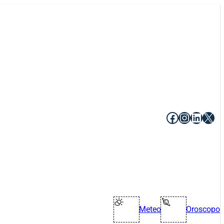
Facebook
Instagr
Linke
X
Meteo
Oroscopo