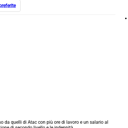
preferite
o da quelli di Atac con più ore di lavoro e un salario al
ione di secondo livello e le indennità