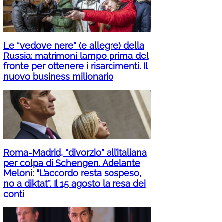
Le “vedove nere” (e allegre) della
Russia: matrimoni lampo prima del
fronte per ottenere i risarcimenti. Il
nuovo business milionario
Roma-Madrid, “divorzio” all’italiana
per colpa di Schengen. Adelante
Meloni: “L’accordo resta sospeso,
no a diktat”. Il 15 agosto la resa dei
conti