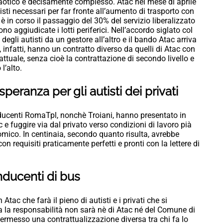
aotico e decisamente complesso. Atac nel mese di aprile
sti necessari per far fronte all’aumento di trasporto con
è in corso il passaggio del 30% del servizio liberalizzato
o aggiudicate i lotti periferici. Nell’accordo siglato col
gli autisti da un gestore all’altro e il bando Atac arriva
 infatti, hanno un contratto diverso da quelli di Atac con
attuale, senza cioè la contrattazione di secondo livello e
l’alto.
eranza per gli autisti dei privati
nducenti RomaTpl, nonchè Troiani, hanno presentato in
 fuggire via dal privato verso condizioni di lavoro pià
omico. In centinaia, secondo quanto risulta, avrebbe
 requisiti praticamente perfetti e pronti con la lettere di
nducenti di bus
tac che farà il pieno di autisti e i privati che si
a la responsabilità non sarà nè di Atac né del Comune di
rmesso una contrattualizzazione diversa tra chi fa lo