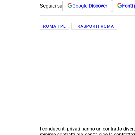
Google
Discover
Fonti 
Seguici su
, 
ROMA TPL
TRASPORTI ROMA
I conducenti privati hanno un contratto divers
minimo contrattuale, senza cioè la contrattaz