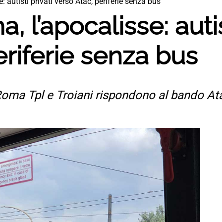
: autisti privati verso Atac, periferie senza bus
, l’apocalisse: autis
eriferie senza bus
oma Tpl e Troiani rispondono al bando Atac