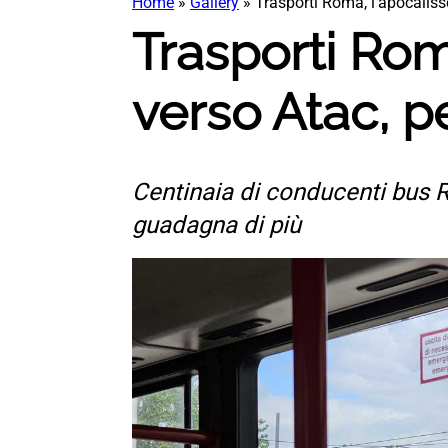
Home
»
Gallery
»
Trasporti Roma, l’apocalisse
Trasporti Roma
verso Atac, p
Centinaia di conducenti bus R
guadagna di più