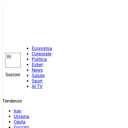
Vai
al
contenuto
Economia
Corporate
Politica
Esteri
News
Sezioni
Salute
Sport
AI TV
Tendenze
Iran
Ucraina
Ceuta
Guccini