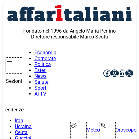
Vai
al
contenuto
Fondato nel 1996 da Angelo Maria Perrino
Direttore responsabile Marco Scotti
Economia
Corporate
Politica
Esteri
Facebook
Instagr
Linke
X
News
Sezioni
Salute
Sport
AI TV
Tendenze
Iran
Ucraina
Meteo
Oroscopo
Ceuta
Guccini