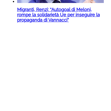
Migranti, Renzi; “Autogoal di Meloni,
rompe la solidarietà Ue per inseguire la
propaganda di Vannacci”