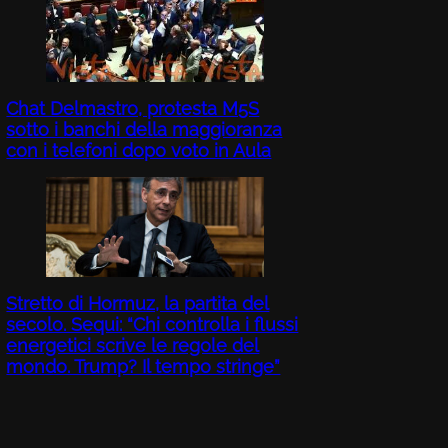
Chat Delmastro, protesta M5S
sotto i banchi della maggioranza
con i telefoni dopo voto in Aula
Stretto di Hormuz, la partita del
secolo. Sequi: “Chi controlla i flussi
energetici scrive le regole del
mondo. Trump? Il tempo stringe”