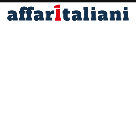
Fondato nel 1996 da Angelo Maria Perrino
Direttore responsabile Marco Scotti