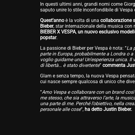
In questi ultimi anni, grandi nomi come Gio
saputo unire lo stile inconfondibile di Vespa 
Quest’anno
è la volta di una
collaborazione 
Bieber
, star internazionale della musica con m
BIEBER X VESPA
,
un nuovo esclusivo modell
popstar
.
La passione di Bieber per Vespa è nota: “
La 
parte in Europa, probabilmente a Londra o a P
voglio guidarne una! Un’esperienza unica. Il v
di libertà… è stato divertente
”
commenta Just
Glam e senza tempo, la nuova Vespa pensata
cui nasce sempre qualcosa di unico che diven
“
Amo Vespa e collaborare con un brand così i
me stesso, che sia attraverso l’arte, la music
una parte di me. Perché l’obiettivo, nella crea
personale alle cose
“,
ha detto Justin Bieber.