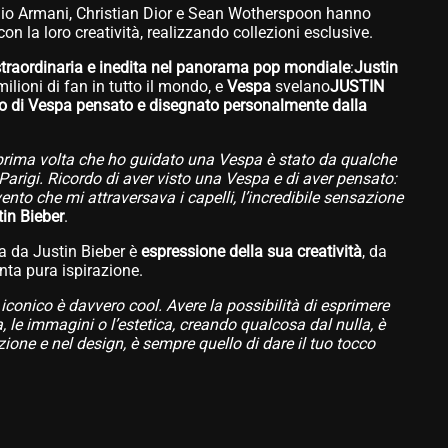
rgio Armani, Christian Dior e Sean Wotherspoon hanno
con la loro creatività, realizzando collezioni esclusive.
straordinaria e inedita nel panorama pop mondiale
:
Justin
ilioni di fan in tutto il mondo, e
Vespa
svelano
JUSTIN
o di Vespa pensato e disegnato personalmente dalla
prima volta che ho guidato una Vespa è stato da qualche
arigi. Ricordo di aver visto una Vespa e di aver pensato:
ento che mi attraversava i capelli, l’incredibile sensazione
in Bieber
.
 da Justin Bieber è
espressione della sua creatività
, da
ta pura ispirazione.
conico è davvero cool. Avere la possibilità di esprimere
a, le immagini o l’estetica, creando qualcosa dal nulla, è
zione e nel design, è sempre quello di dare il tuo tocco