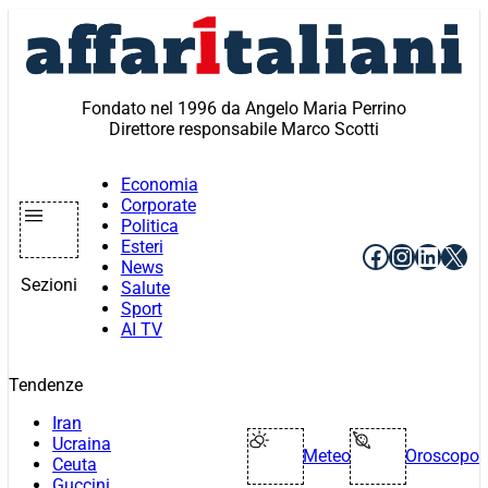
Vai
al
contenuto
Fondato nel 1996 da Angelo Maria Perrino
Direttore responsabile Marco Scotti
Economia
Corporate
Politica
Esteri
Facebook
Instagr
Linke
X
News
Sezioni
Salute
Sport
AI TV
Tendenze
Iran
Ucraina
Meteo
Oroscopo
Ceuta
Guccini