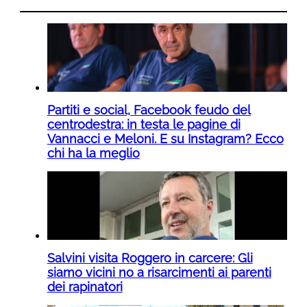
Partiti e social, Facebook feudo del
centrodestra: in testa le pagine di
Vannacci e Meloni. E su Instagram? Ecco
chi ha la meglio
Salvini visita Roggero in carcere: Gli
siamo vicini no a risarcimenti ai parenti
dei rapinatori