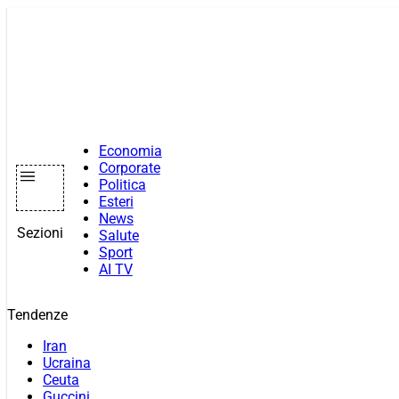
Vai
al
contenuto
Economia
Corporate
Politica
Esteri
News
Sezioni
Salute
Sport
AI TV
Tendenze
Iran
Ucraina
Ceuta
Guccini