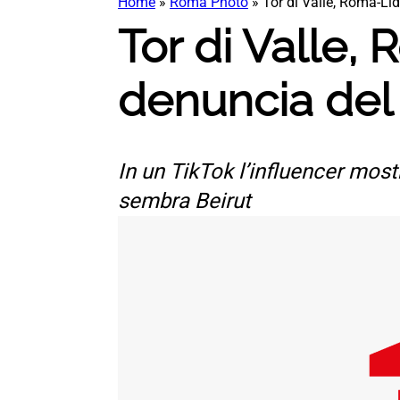
Home
»
Roma Photo
»
Tor di Valle, Roma-Li
Tor di Valle,
denuncia del
In un TikTok l’influencer mostr
sembra Beirut