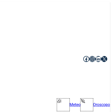
Facebook
Instagr
Linke
X
Meteo
Oroscopo