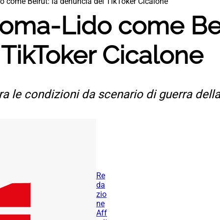
do come Beirut: la denuncia del TikToker Cicalone
 Roma-Lido come Bei
 TikToker Cicalone
a le condizioni da scenario di guerra della
Re
da
zio
ne
Aff