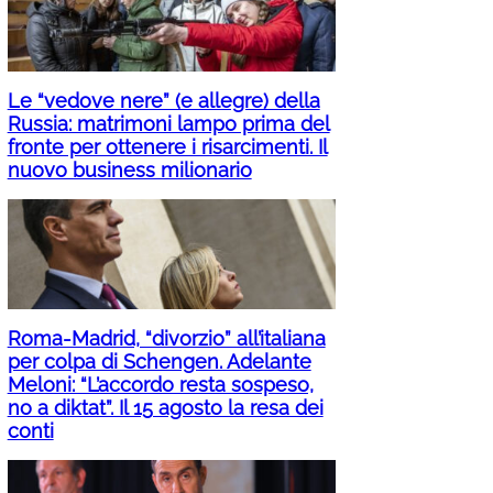
Le “vedove nere” (e allegre) della
Russia: matrimoni lampo prima del
fronte per ottenere i risarcimenti. Il
nuovo business milionario
Roma-Madrid, “divorzio” all’italiana
per colpa di Schengen. Adelante
Meloni: “L’accordo resta sospeso,
no a diktat”. Il 15 agosto la resa dei
conti