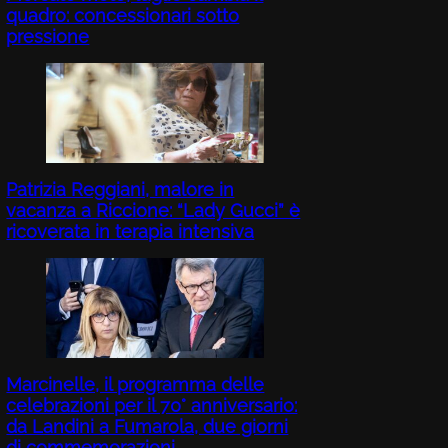
quadro: concessionari sotto
pressione
Patrizia Reggiani, malore in
vacanza a Riccione: “Lady Gucci” è
ricoverata in terapia intensiva
Marcinelle, il programma delle
celebrazioni per il 70° anniversario:
da Landini a Fumarola, due giorni
di commemorazioni