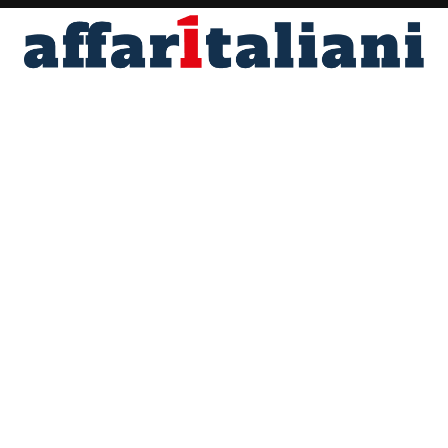
Fondato nel 1996 da Angelo Maria Perrino
Direttore responsabile Marco Scotti