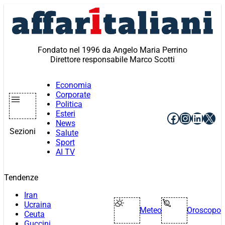
Vai
al
contenuto
Fondato nel 1996 da Angelo Maria Perrino
Direttore responsabile Marco Scotti
Economia
Corporate
Politica
Esteri
Facebook
Instagr
Linke
X
News
Sezioni
Salute
Sport
AI TV
Tendenze
Iran
Ucraina
Meteo
Oroscopo
Ceuta
Guccini