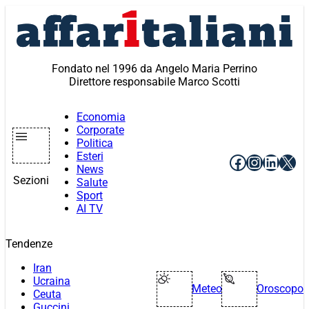
Vai
al
contenuto
Fondato nel 1996 da Angelo Maria Perrino
Direttore responsabile Marco Scotti
Economia
Corporate
Politica
Esteri
Facebook
Instagr
Linke
X
News
Sezioni
Salute
Sport
AI TV
Tendenze
Iran
Ucraina
Meteo
Oroscopo
Ceuta
Guccini