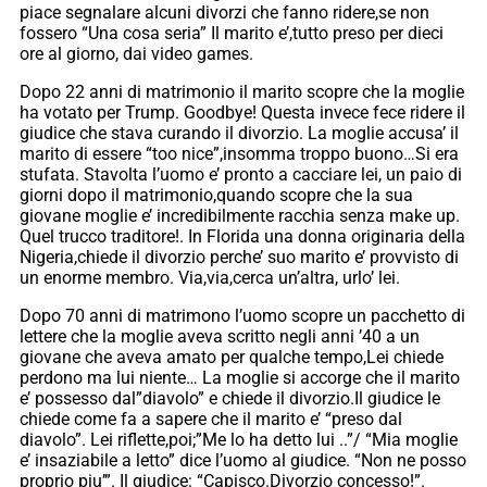
piace segnalare alcuni divorzi che fanno ridere,se non
fossero “Una cosa seria” Il marito e’,tutto preso per dieci
ore al giorno, dai video games.
Dopo 22 anni di matrimonio il marito scopre che la moglie
ha votato per Trump. Goodbye! Questa invece fece ridere il
giudice che stava curando il divorzio. La moglie accusa’ il
marito di essere “too nice”,insomma troppo buono…Si era
stufata. Stavolta l’uomo e’ pronto a cacciare lei, un paio di
giorni dopo il matrimonio,quando scopre che la sua
giovane moglie e’ incredibilmente racchia senza make up.
Quel trucco traditore!. In Florida una donna originaria della
Nigeria,chiede il divorzio perche’ suo marito e’ provvisto di
un enorme membro. Via,via,cerca un’altra, urlo’ lei.
Dopo 70 anni di matrimono l’uomo scopre un pacchetto di
lettere che la moglie aveva scritto negli anni ’40 a un
giovane che aveva amato per qualche tempo,Lei chiede
perdono ma lui niente… La moglie si accorge che il marito
e’ possesso dal”diavolo” e chiede il divorzio.Il giudice le
chiede come fa a sapere che il marito e’ “preso dal
diavolo”. Lei riflette,poi;”Me lo ha detto lui ..”/ “Mia moglie
e’ insaziabile a letto” dice l’uomo al giudice. “Non ne posso
proprio piu’”. Il giudice: “Capisco.Divorzio concesso!”.