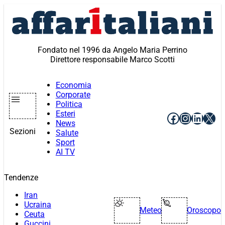
Vai
al
contenuto
Fondato nel 1996 da Angelo Maria Perrino
Direttore responsabile Marco Scotti
Economia
Corporate
Politica
Esteri
Facebook
Instagr
Linke
X
News
Sezioni
Salute
Sport
AI TV
Tendenze
Iran
Ucraina
Meteo
Oroscopo
Ceuta
Guccini