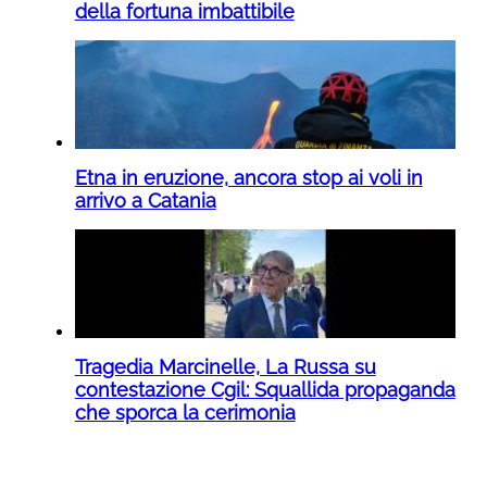
della fortuna imbattibile
Etna in eruzione, ancora stop ai voli in
arrivo a Catania
Tragedia Marcinelle, La Russa su
contestazione Cgil: Squallida propaganda
che sporca la cerimonia