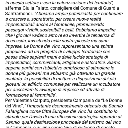
in questo settore e con la valorizzazione del territorio”,
afferma Giulia Falato, consigliere del Comune di Guardia
Sanframondi
. “Abbiamo ampie potenzialità per continuare
a crescere e, soprattutto, per creare nuove realtà
imprenditoriali anche al femminile, promuovendo
paesaggi vivibili, sostenibili e belli. Dobbiamo impedire
che i giovani vadano altrove ed invertire la tendenza di
decrescita, investendo nelle nostre piccole ma sane
imprese. Le Donne del Vino rappresentano una spinta
propulsiva ad un progetto di sviluppo territoriale che
passa dalle sapienti mani e dalle lucide strategie di
imprenditrici, commercianti, artigiane e ristoratrici. Siamo
appena partiti con l’obiettivo ambizioso di stimolare le
donne più giovani ma abbiamo già ottenuto un grande
risultato: la possibilità di mettere a disposizione dei più
giovani un edificio comunale per realizzare un incubatore
per accelerare lo sviluppo di imprese ed attività di
formazione al femminile
”.
Per Valentina Carputo, presidente Campania de “Le Donne
del Vino”, “
l’importante riconoscimento ottenuto da Sannio
Falanghina come Città Europea del Vino ha costituito lo
stimolo per l’avvio di una riflessione strategica riguardo al
Sannio, quale destinazione principale del turismo del vino
in Campania, e al vino come leva di sviluppo di questo