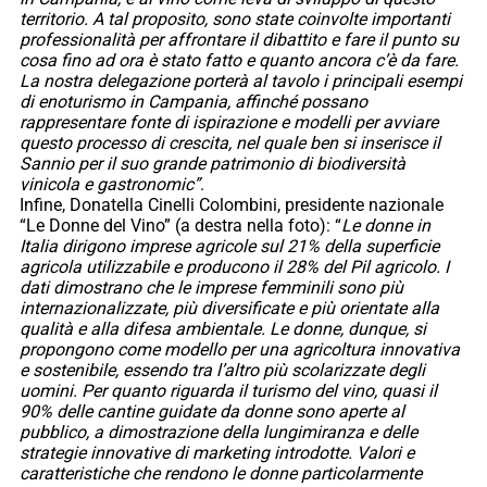
territorio. A tal proposito, sono state coinvolte importanti
professionalità per affrontare il dibattito e fare il punto su
cosa fino ad ora è stato fatto e quanto ancora c’è da fare.
La nostra delegazione porterà al tavolo i principali esempi
di enoturismo in Campania, affinché possano
rappresentare fonte di ispirazione e modelli per avviare
questo processo di crescita, nel quale ben si inserisce il
Sannio per il suo grande patrimonio di biodiversità
vinicola e gastronomic”
.
Infine, Donatella Cinelli Colombini, presidente nazionale
“Le Donne del Vino” (a destra nella foto): “
Le donne in
Italia dirigono imprese agricole sul 21% della superficie
agricola utilizzabile e producono il 28% del Pil agricolo. I
dati dimostrano che le imprese femminili sono più
internazionalizzate, più diversificate e più orientate alla
qualità e alla difesa ambientale. Le donne, dunque, si
propongono come modello per una agricoltura innovativa
e sostenibile, essendo tra l’altro più scolarizzate degli
uomini. Per quanto riguarda il turismo del vino, quasi il
90% delle cantine guidate da donne sono aperte al
pubblico, a dimostrazione della lungimiranza e delle
strategie innovative di marketing introdotte. Valori e
caratteristiche che rendono le donne particolarmente