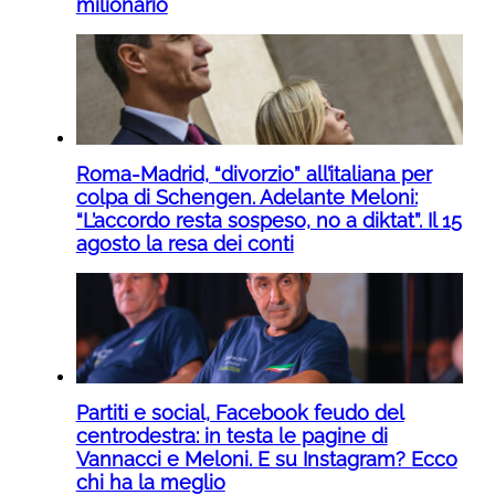
milionario
Roma-Madrid, “divorzio” all’italiana per
colpa di Schengen. Adelante Meloni:
“L’accordo resta sospeso, no a diktat”. Il 15
agosto la resa dei conti
Partiti e social, Facebook feudo del
centrodestra: in testa le pagine di
Vannacci e Meloni. E su Instagram? Ecco
chi ha la meglio