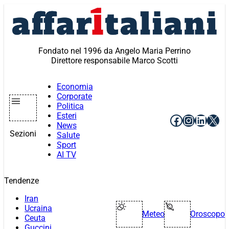
Vai
al
contenuto
Fondato nel 1996 da Angelo Maria Perrino
Direttore responsabile Marco Scotti
Economia
Corporate
Politica
Esteri
Facebook
Instagr
Linke
X
News
Sezioni
Salute
Sport
AI TV
Tendenze
Iran
Ucraina
Meteo
Oroscopo
Ceuta
Guccini