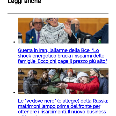
Leggi anche
Guerra in Iran, l’allarme della Bce: “Lo
shock energetico brucia i risparmi delle
famiglie. Ecco chi paga il prezzo più alto”
Le “vedove nere” (e allegre) della Russia:
matrimoni lampo prima del fronte per
ottenere i risarcimenti. Il nuovo business