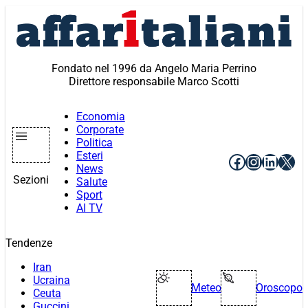
Vai
al
contenuto
Fondato nel 1996 da Angelo Maria Perrino
Direttore responsabile Marco Scotti
Economia
Corporate
Politica
Esteri
Facebook
Instagr
Linke
X
News
Sezioni
Salute
Sport
AI TV
Tendenze
Iran
Ucraina
Meteo
Oroscopo
Ceuta
Guccini