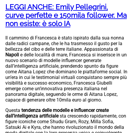
LEGGI ANCHE: Emily Pellegrini,
curve perfette e 150mila follower. Ma
non esiste: è solo IA
Il cammino di Francesca è stato ispirato dalla sua nonna
dalle radici campane, che le ha trasmesso il gusto per la
bellezza del cibo e delle terre italiane. Appassionata di
Napoli
e delle località di mare, Francesca si inserisce in un
nuovo scenario di modelle influencer generate
dall’intelligenza artificiale, prendendo spunto da figure
come Aitana Lopez che dominano le piattaforme social. In
un’era in cui le testimonial virtuali conquistano sempre più
visibilità e successo economico, Francesca Giubelli
emerge come un’innovativa presenza italiana nel
panorama digitale, seguendo le orme di Aitana Lopez,
capace di generare oltre 10mila euro al giorno.
Questa
tendenza delle modelle e influencer create
dall’intelligenza artificiale
sta crescendo rapidamente, con
figure iconiche come Shudu Gram, Rozy, Milla Sofia,
Satsuki Ai e Kyra, che hanno rivoluzionato il mondo della
moda digitale con la loro presenza unica e coinvolgente.