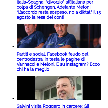
Italia-Spagna, “divorzio” all’italiana per
colpa di Schengen. Adelante Meloni:
“L’accordo resta sospeso, no a diktat”. Il 15
agosto la resa dei conti
Partiti e social, Facebook feudo del
centrodestra: in testa le pagine di
Vannacci e Meloni. E su Instagram? Ecco
chi ha la meglio
Salvini visita Roggero in carcere: Gli