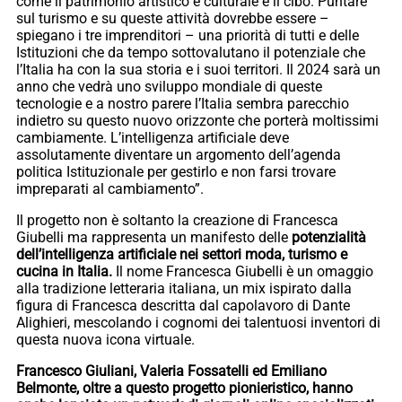
come il patrimonio artistico e culturale e il cibo. Puntare
sul turismo e su queste attività dovrebbe essere –
spiegano i tre imprenditori – una priorità di tutti e delle
Istituzioni che da tempo sottovalutano il potenziale che
l’Italia ha con la sua storia e i suoi territori. Il 2024 sarà un
anno che vedrà uno sviluppo mondiale di queste
tecnologie e a nostro parere l’Italia sembra parecchio
indietro su questo nuovo orizzonte che porterà moltissimi
cambiamente. L’intelligenza artificiale deve
assolutamente diventare un argomento dell’agenda
politica Istituzionale per gestirlo e non farsi trovare
impreparati al cambiamento”.
Il progetto non è soltanto la creazione di Francesca
Giubelli ma rappresenta un manifesto delle
potenzialità
dell’intelligenza artificiale nei settori moda, turismo e
cucina in Italia.
Il nome Francesca Giubelli è un omaggio
alla tradizione letteraria italiana, un mix ispirato dalla
figura di Francesca descritta dal capolavoro di Dante
Alighieri, mescolando i cognomi dei talentuosi inventori di
questa nuova icona virtuale.
Francesco Giuliani, Valeria Fossatelli ed Emiliano
Belmonte, oltre a questo progetto pionieristico, hanno