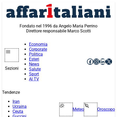
Vai
al
contenuto
Fondato nel 1996 da Angelo Maria Perrino
Direttore responsabile Marco Scotti
Economia
Corporate
Politica
Esteri
Facebook
Instagr
Linke
X
News
Sezioni
Salute
Sport
AI TV
Tendenze
Iran
Ucraina
Meteo
Oroscopo
Ceuta
Guccini