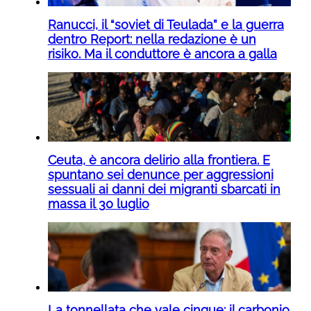
Ranucci, il “soviet di Teulada” e la guerra
dentro Report: nella redazione è un
risiko. Ma il conduttore è ancora a galla
Ceuta, è ancora delirio alla frontiera. E
spuntano sei denunce per aggressioni
sessuali ai danni dei migranti sbarcati in
massa il 30 luglio
La tonnellata che vale cinque: il carbonio