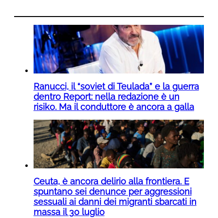
Ranucci, il “soviet di Teulada” e la guerra
dentro Report: nella redazione è un
risiko. Ma il conduttore è ancora a galla
Ceuta, è ancora delirio alla frontiera. E
spuntano sei denunce per aggressioni
sessuali ai danni dei migranti sbarcati in
massa il 30 luglio