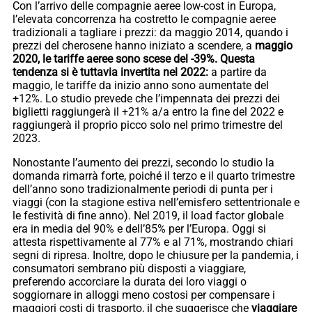
Con l’arrivo delle compagnie aeree low-cost in Europa,
l’elevata concorrenza ha costretto le compagnie aeree
tradizionali a tagliare i prezzi: da maggio 2014, quando i
prezzi del cherosene hanno iniziato a scendere, a
maggio
2020, le tariffe aeree sono scese del -39%. Questa
tendenza si è tuttavia invertita nel 2022:
a partire da
maggio, le tariffe da inizio anno sono aumentate del
+12%. Lo studio prevede che l’impennata dei prezzi dei
biglietti raggiungerà il +21% a/a entro la fine del 2022 e
raggiungerà il proprio picco solo nel primo trimestre del
2023.
Nonostante l’aumento dei prezzi, secondo lo studio la
domanda rimarrà forte, poiché il terzo e il quarto trimestre
dell’anno sono tradizionalmente periodi di punta per i
viaggi (con la stagione estiva nell’emisfero settentrionale e
le festività di fine anno). Nel 2019, il load factor globale
era in media del 90% e dell’85% per l’Europa. Oggi si
attesta rispettivamente al 77% e al 71%, mostrando chiari
segni di ripresa. Inoltre, dopo le chiusure per la pandemia, i
consumatori sembrano più disposti a viaggiare,
preferendo accorciare la durata dei loro viaggi o
soggiornare in alloggi meno costosi per compensare i
maggiori costi di trasporto, il che suggerisce che
viaggiare