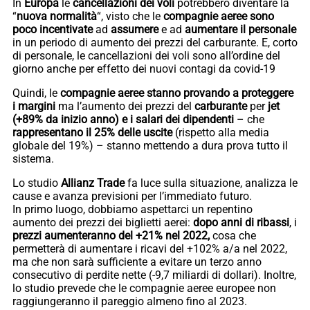
In
Europa
le
cancellazioni dei voli
potrebbero diventare la
“
nuova normalità
“, visto che le
compagnie aeree
sono
poco incentivate
ad
assumere
e ad
aumentare il personale
in un periodo di aumento dei prezzi del carburante. E, corto
di personale, le cancellazioni dei voli sono all’ordine del
giorno anche per effetto dei nuovi contagi da covid-19
Quindi, le
compagnie aeree stanno provando a proteggere
i margini
ma l’aumento dei prezzi del
carburante
per
jet
(+89% da inizio anno) e i salari dei dipendenti
– che
rappresentano il 25% delle uscite
(rispetto alla media
globale del 19%) – stanno mettendo a dura prova tutto il
sistema.
Lo studio
Allianz Trade
fa luce sulla situazione, analizza le
cause e avanza previsioni per l’immediato futuro.
In primo luogo, dobbiamo aspettarci un repentino
aumento dei prezzi dei biglietti aerei:
dopo anni di
ribassi
, i
prezzi aumenteranno del +21% nel 2022,
cosa che
permetterà di aumentare i ricavi del +102% a/a nel 2022,
ma che non sarà sufficiente a evitare un terzo anno
consecutivo di perdite nette (-9,7 miliardi di dollari). Inoltre,
lo studio prevede che le compagnie aeree europee non
raggiungeranno il pareggio almeno fino al 2023.