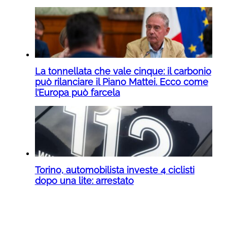
La tonnellata che vale cinque: il carbonio
può rilanciare il Piano Mattei. Ecco come
l’Europa può farcela
Torino, automobilista investe 4 ciclisti
dopo una lite: arrestato