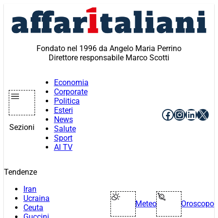
Vai
al
contenuto
Fondato nel 1996 da Angelo Maria Perrino
Direttore responsabile Marco Scotti
Economia
Corporate
Politica
Esteri
Facebook
Instagr
Linke
X
News
Sezioni
Salute
Sport
AI TV
Tendenze
Iran
Ucraina
Meteo
Oroscopo
Ceuta
Guccini