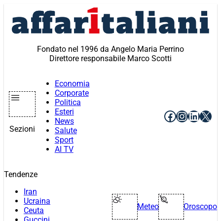
Vai
al
contenuto
Fondato nel 1996 da Angelo Maria Perrino
Direttore responsabile Marco Scotti
Economia
Corporate
Politica
Esteri
Facebook
Instagr
Linke
X
News
Sezioni
Salute
Sport
AI TV
Tendenze
Iran
Ucraina
Meteo
Oroscopo
Ceuta
Guccini