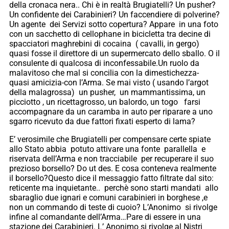
della cronaca nera.. Chi è in realtà Brugiatelli? Un pusher?
Un confidente dei Carabinieri? Un faccendiere di polverine?
Un agente dei Servizi sotto copertura? Appare in una foto
con un sacchetto di cellophane in bicicletta tra decine di
spacciatori maghrebini di cocaina ( cavalli, in gergo)
quasi fosse il direttore di un supermercato dello sballo. O il
consulente di qualcosa di inconfessabile.Un ruolo da
malavitoso che mal si concilia con la dimestichezza-
quasi amicizia-con l’Arma. Se mai visto ( usando l’argot
della malagrossa) un pusher, un mammantissima, un
picciotto , un ricettagrosso, un balordo, un togo farsi
accompagnare da un caramba in auto per riparare a uno
sgarro ricevuto da due fattori fixati esperto di lama?
E’ verosimile che Brugiatelli per compensare certe spiate
allo Stato abbia potuto attivare una fonte parallella e
riservata dell’Arma e non tracciabile per recuperare il suo
prezioso borsello? Do ut des. E cosa conteneva realmente
il borsello?Questo dice il messaggio fatto filtrate dal sito:
reticente ma inquietante.. perchè sono starti mandati allo
sbaraglio due ignari e comuni carabinieri in borghese ,e
non un commando di teste di cuoio? L’Anonimo si rivolge
infine al comandante dell’Arma…Pare di essere in una
stazione dei Carabinieri. L’ Anonimo si rivolge al Nistri