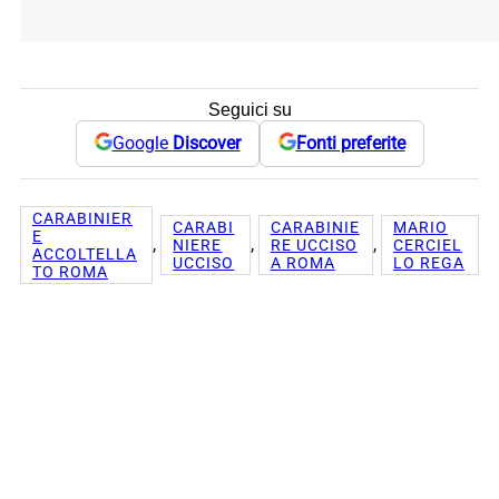
Seguici su
Google
Discover
Fonti preferite
CARABINIER
CARABI
CARABINIE
MARIO
E
, 
, 
, 
NIERE
RE UCCISO
CERCIEL
ACCOLTELLA
UCCISO
A ROMA
LO REGA
TO ROMA