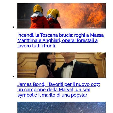
Incendi, la Toscana brucia: roghi a Massa
Marittima e Anghiari, operai forestali a
lavoro tutti i fronti
James Bond, i favoriti per il nuovo 007:
un campione della Marvel, un sex
symbol e il marito di una popstar