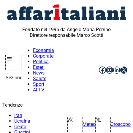
Vai
al
contenuto
Fondato nel 1996 da Angelo Maria Perrino
Direttore responsabile Marco Scotti
Economia
Corporate
Politica
Esteri
Facebook
Instagr
Linke
X
News
Sezioni
Salute
Sport
AI TV
Tendenze
Iran
Ucraina
Meteo
Oroscopo
Ceuta
Guccini