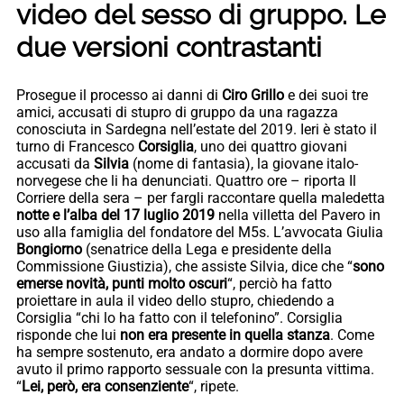
video del sesso di gruppo. Le
due versioni contrastanti
Prosegue il processo ai danni di
Ciro Grillo
e dei suoi tre
amici, accusati di stupro di gruppo da una ragazza
conosciuta in Sardegna nell’estate del 2019. Ieri è stato il
turno di Francesco
Corsiglia
, uno dei quattro giovani
accusati da
Silvia
(nome di fantasia), la giovane italo-
norvegese che li ha denunciati. Quattro ore – riporta Il
Corriere della sera – per fargli raccontare quella maledetta
notte e l’alba del 17 luglio 2019
nella villetta del Pavero in
uso alla famiglia del fondatore del M5s. L’avvocata Giulia
Bongiorno
(senatrice della Lega e presidente della
Commissione Giustizia), che assiste Silvia, dice che “
sono
emerse novità, punti molto oscuri
“, perciò ha fatto
proiettare in aula il video dello stupro, chiedendo a
Corsiglia “chi lo ha fatto con il telefonino”. Corsiglia
risponde che lui
non era presente in quella stanza
. Come
ha sempre sostenuto, era andato a dormire dopo avere
avuto il primo rapporto sessuale con la presunta vittima.
“
Lei, però, era consenziente
“, ripete.