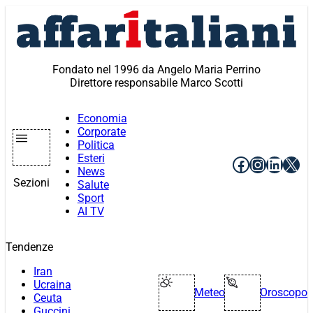
Vai
al
contenuto
Fondato nel 1996 da Angelo Maria Perrino
Direttore responsabile Marco Scotti
Economia
Corporate
Politica
Esteri
Facebook
Instagr
Linke
X
News
Sezioni
Salute
Sport
AI TV
Tendenze
Iran
Ucraina
Meteo
Oroscopo
Ceuta
Guccini