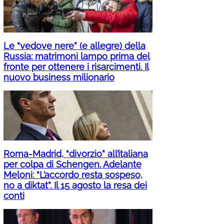
Le “vedove nere” (e allegre) della
Russia: matrimoni lampo prima del
fronte per ottenere i risarcimenti. Il
nuovo business milionario
Roma-Madrid, “divorzio” all’italiana
per colpa di Schengen. Adelante
Meloni: “L’accordo resta sospeso,
no a diktat”. Il 15 agosto la resa dei
conti