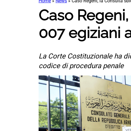
Home
»
News
»
Caso Regeni, la Consulta sblo
Caso Regeni, 
007 egiziani a
La Corte Costituzionale ha dich
codice di procedura penale