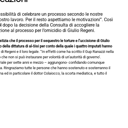
sibilità di celebrare un processo secondo le nostre
ostro lavoro. Per il resto aspettiamo le motivazioni”. Così
oi
dopo la decisione della Consulta di accogliere la
zione al processo per l’omicidio di Giulio Regeni.
zia che il processo per il sequestro le torture e l’uccisione di Giulio
ella dittatura di al-Sisi per conto della quale i quattro imputati hanno
i
di Regeni e il loro legale. “In effetti come ha scritto il Gup Ranazzi nella
che non si può instaurare per volontà di un’autorità di governo’.
toriale per sette anni e mezzo – aggiungono- confidando comunque
ia. Ringraziamo tutte le persone che hanno sostenuto e sosterranno il
a ed in particolare il dottor Colaiocco, la scorta mediatica, e tutto il