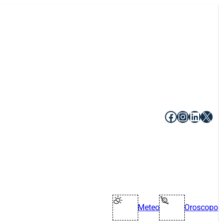
Facebook
Instagr
Linke
X
Meteo
Oroscopo