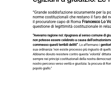
“Grande soddisfazione sicuramente per la pos
norme costituzionali che restano il faro del n
il procuratore capo di Roma
Francesco Lo V
questione di legittimità costituzionale in rela
“Avevamo ragione noi: ripugnava al senso comune di giusti
non potesse essere celebrato a causa dell’ostruzionismo d
commesso questi terribili delitti”
. Lo affermano i
genitor
sua ordinanza ‘non esiste processo più ingiusto di quello 
Abbiamo dovuto resistere contro questa ‘volontà’ ditta
sempre nei principi costituzionali della nostra democraz
nostro percorso verso verità e giustizia: la procura di Rom
popolo giallo.”