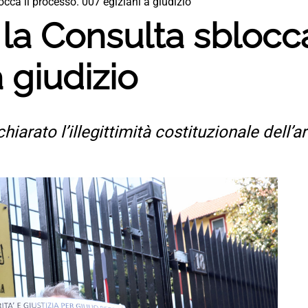
cca il processo. 007 egiziani a giudizio
la Consulta sblocca
 giudizio
iarato l’illegittimità costituzionale dell’a