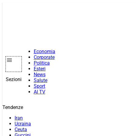
Vai
al
contenuto
Economia
Corporate
Politica
Esteri
News
Sezioni
Salute
Sport
AI TV
Tendenze
Iran
Ucraina
Ceuta
Guccini