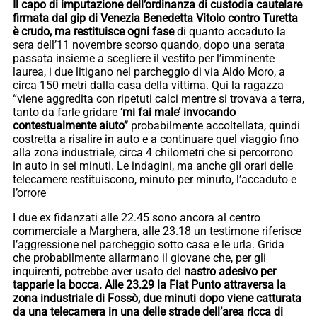
Il capo di imputazione dell’ordinanza di custodia cautelare
firmata dal gip di Venezia Benedetta Vitolo contro Turetta
è crudo, ma restituisce ogni fase
di quanto accaduto la
sera dell’11 novembre scorso quando, dopo una serata
passata insieme a scegliere il vestito per l’imminente
laurea, i due litigano nel parcheggio di via Aldo Moro, a
circa 150 metri dalla casa della vittima. Qui la ragazza
“viene aggredita con ripetuti calci mentre si trovava a terra,
tanto da farle gridare
‘mi fai male’ invocando
contestualmente aiuto”
probabilmente accoltellata, quindi
costretta a risalire in auto e a continuare quel viaggio fino
alla zona industriale, circa 4 chilometri che si percorrono
in auto in sei minuti. Le indagini, ma anche gli orari delle
telecamere restituiscono, minuto per minuto, l’accaduto e
l’orrore
I due ex fidanzati alle 22.45 sono ancora al centro
commerciale a Marghera, alle 23.18 un testimone riferisce
l’aggressione nel parcheggio sotto casa e le urla. Grida
che probabilmente allarmano il giovane che, per gli
inquirenti, potrebbe aver usato del
nastro adesivo per
tapparle la bocca. Alle 23.29 la Fiat Punto attraversa la
zona industriale di Fossò, due minuti dopo viene catturata
da una telecamera in una delle strade dell’area ricca di