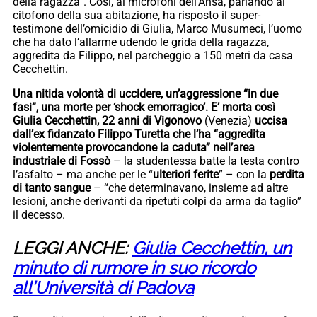
della ragazza”. Così, ai microfoni dell’Ansa, parlando al
citofono della sua abitazione, ha risposto il super-
testimone dell’omicidio di Giulia, Marco Musumeci, l’uomo
che ha dato l’allarme udendo le grida della ragazza,
aggredita da Filippo, nel parcheggio a 150 metri da casa
Cecchettin.
Una nitida volontà di uccidere, un’aggressione “in due
fasi”, una morte per ‘shock emorragico’. E’ morta così
Giulia Cecchettin, 22 anni di Vigonovo
(Venezia)
uccisa
dall’ex fidanzato Filippo Turetta che l’ha “aggredita
violentemente provocandone la caduta” nell’area
industriale di Fossò
– la studentessa batte la testa contro
l’asfalto – ma anche per le “
ulteriori ferite
” – con la
perdita
di tanto sangue
– “che determinavano, insieme ad altre
lesioni, anche derivanti da ripetuti colpi da arma da taglio”
il decesso.
LEGGI ANCHE:
Giulia Cecchettin, un
minuto di rumore in suo ricordo
all’Università di Padova