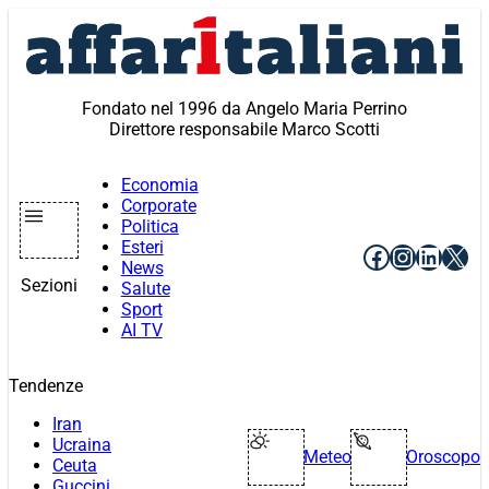
Vai
al
contenuto
Fondato nel 1996 da Angelo Maria Perrino
Direttore responsabile Marco Scotti
Economia
Corporate
Politica
Esteri
Facebook
Instagr
Linke
X
News
Sezioni
Salute
Sport
AI TV
Tendenze
Iran
Ucraina
Meteo
Oroscopo
Ceuta
Guccini