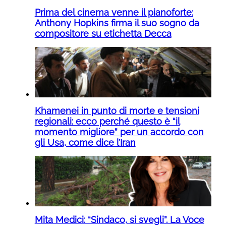
Prima del cinema venne il pianoforte:
Anthony Hopkins firma il suo sogno da
compositore su etichetta Decca
Khamenei in punto di morte e tensioni
regionali: ecco perché questo è “il
momento migliore” per un accordo con
gli Usa, come dice l’Iran
Mita Medici: “Sindaco, si svegli”. La Voce