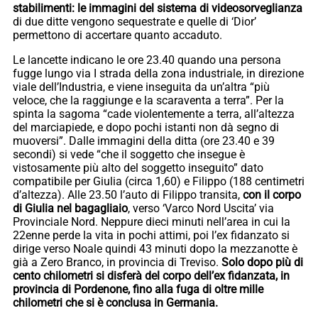
stabilimenti: le immagini del sistema di videosorveglianza
di due ditte vengono sequestrate e quelle di ‘Dior’
permettono di accertare quanto accaduto.
Le lancette indicano le ore 23.40 quando una persona
fugge lungo via I strada della zona industriale, in direzione
viale dell’Industria, e viene inseguita da un’altra “più
veloce, che la raggiunge e la scaraventa a terra”. Per la
spinta la sagoma “cade violentemente a terra, all’altezza
del marciapiede, e dopo pochi istanti non dà segno di
muoversi”. Dalle immagini della ditta (ore 23.40 e 39
secondi) si vede “che il soggetto che insegue è
vistosamente più alto del soggetto inseguito” dato
compatibile per Giulia (circa 1,60) e Filippo (188 centimetri
d’altezza). Alle 23.50 l’auto di Filippo transita,
con il corpo
di Giulia nel bagagliaio
, verso ‘Varco Nord Uscita’ via
Provinciale Nord. Neppure dieci minuti nell’area in cui la
22enne perde la vita in pochi attimi, poi l’ex fidanzato si
dirige verso Noale quindi 43 minuti dopo la mezzanotte è
già a Zero Branco, in provincia di Treviso.
Solo dopo più di
cento chilometri si disferà del corpo dell’ex fidanzata, in
provincia di Pordenone, fino alla fuga di oltre mille
chilometri che si è conclusa in Germania.