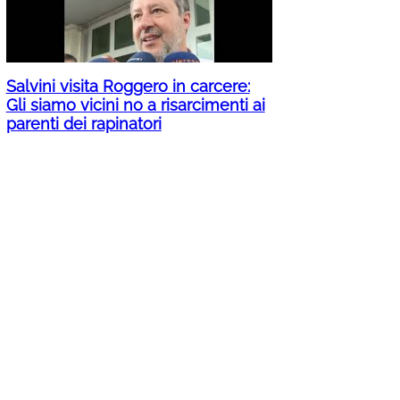
Salvini visita Roggero in carcere:
Gli siamo vicini no a risarcimenti ai
parenti dei rapinatori