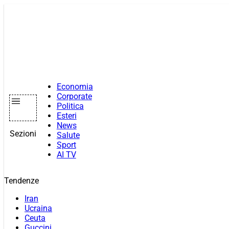
Vai
al
contenuto
Economia
Corporate
Politica
Esteri
News
Sezioni
Salute
Sport
AI TV
Tendenze
Iran
Ucraina
Ceuta
Guccini