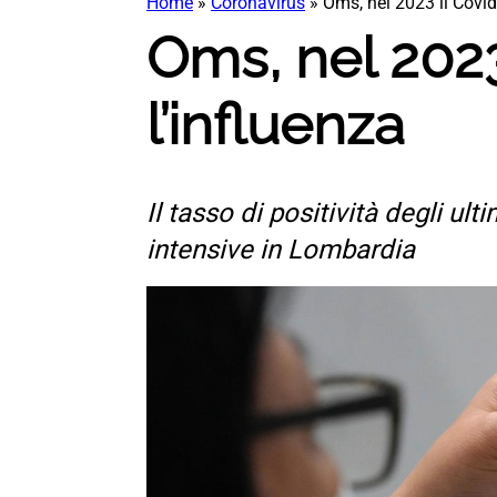
Home
»
Coronavirus
»
Oms, nel 2023 il Covid
Oms, nel 2023
l’influenza
Il tasso di positività degli ul
intensive in Lombardia