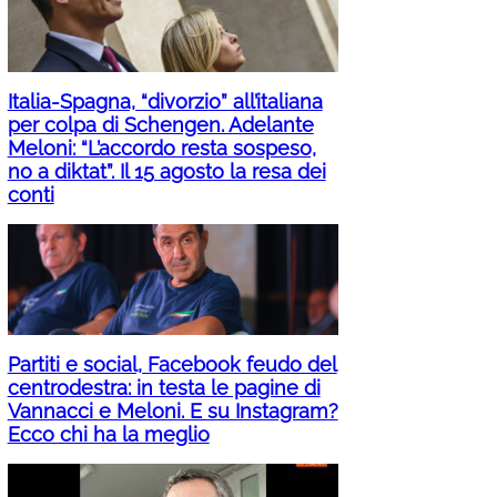
Italia-Spagna, “divorzio” all’italiana
per colpa di Schengen. Adelante
Meloni: “L’accordo resta sospeso,
no a diktat”. Il 15 agosto la resa dei
conti
Partiti e social, Facebook feudo del
centrodestra: in testa le pagine di
Vannacci e Meloni. E su Instagram?
Ecco chi ha la meglio