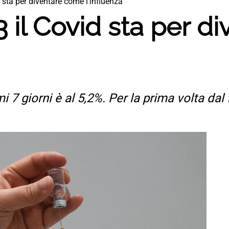
 sta per diventare come l’influenza
 il Covid sta per d
timi 7 giorni è al 5,2%. Per la prima volta da