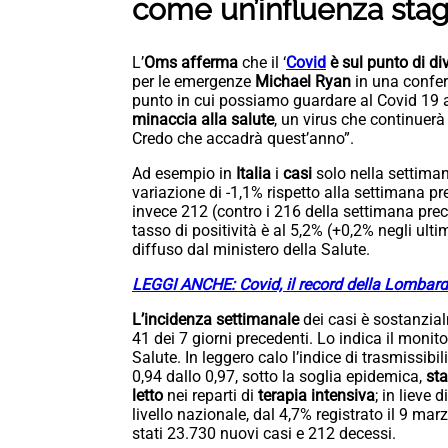
come un’influenza stag
L’
Oms afferma
che il ‘
Covid
è sul punto di di
per le emergenze
Michael Ryan
in una confer
punto in cui possiamo guardare al Covid 19 a
minaccia alla salute
, un virus che continuer
Credo che accadrà quest’anno”.
Ad esempio in
Italia
i
casi
solo nella settima
variazione di -1,1% rispetto alla settimana p
invece 212 (contro i 216 della settimana prec
tasso di positività è al 5,2% (+0,2% negli ulti
diffuso dal ministero della Salute.
LEGGI ANCHE: Covid, il record della Lombardi
L’incidenza
settimanale
dei casi è sostanzi
41 dei 7 giorni precedenti. Lo indica il monito
Salute. In leggero calo l’indice di trasmissibi
0,94 dallo 0,97, sotto la soglia epidemica,
sta
letto
nei reparti di
terapia
intensiva
; in lieve
livello nazionale, dal 4,7% registrato il 9 ma
stati 23.730 nuovi casi e 212 decessi.