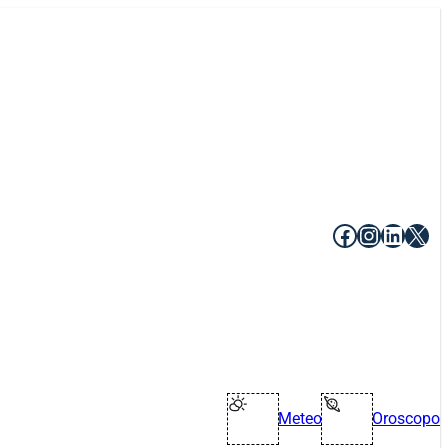
Facebook
Instagr
Linke
X
Meteo
Oroscopo