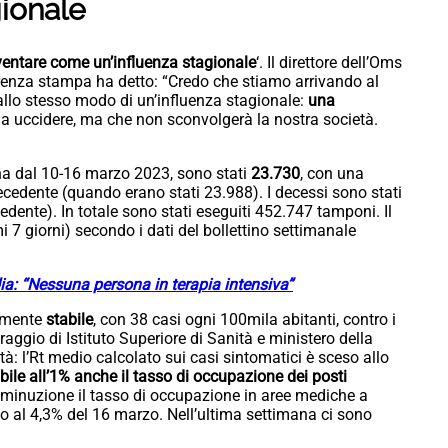
ionale
ventare come un’influenza stagionale
‘. Il direttore dell’Oms
enza stampa ha detto: “Credo che stiamo arrivando al
llo stesso modo di un’influenza stagionale:
una
à a uccidere, ma che non sconvolgerà la nostra società.
na dal 10-16 marzo 2023, sono stati
23.730
, con una
recedente (quando erano stati 23.988). I decessi sono stati
edente). In totale sono stati eseguiti 452.747 tamponi. Il
mi 7 giorni) secondo i dati del bollettino settimanale
a: “Nessuna persona in terapia intensiva”
almente
stabile
, con 38 casi ogni 100mila abitanti, contro i
raggio di Istituto Superiore di Sanità e ministero della
lità: l’Rt medio calcolato sui casi sintomatici è sceso allo
bile all’1% anche il tasso di occupazione dei posti
 diminuzione il tasso di occupazione in aree mediche a
rzo al 4,3% del 16 marzo. Nell’ultima settimana ci sono