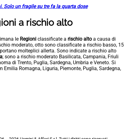
 Solo un fragile su tre fa la quarta dose
oni a rischio alto
timana le
Regioni
classificate a
rischio
alto
a causa di
rischio moderato, otto sono classificate a rischio basso, 15
iportano molteplici allerta. Sono indicate a rischio alto
na
; sono a rischio moderato Basilicata, Campania, Friuli
noma di Trento, Puglia, Sardegna, Umbria e Veneto. Si
za in Emilia Romagna, Liguria, Piemonte, Puglia, Sardegna,
6 – 2026 Uomini & Affari S.r.l. Tutti i diritti sono riservati