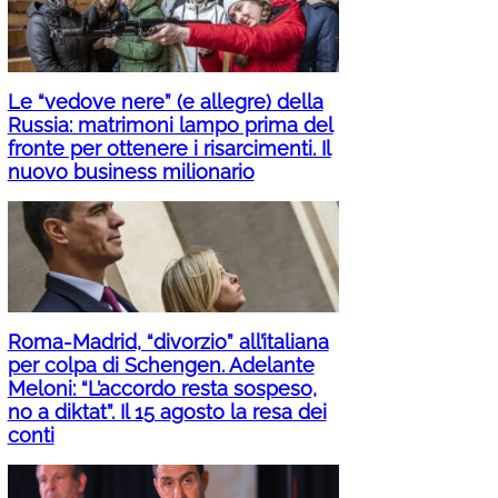
Le “vedove nere” (e allegre) della
Russia: matrimoni lampo prima del
fronte per ottenere i risarcimenti. Il
nuovo business milionario
Roma-Madrid, “divorzio” all’italiana
per colpa di Schengen. Adelante
Meloni: “L’accordo resta sospeso,
no a diktat”. Il 15 agosto la resa dei
conti