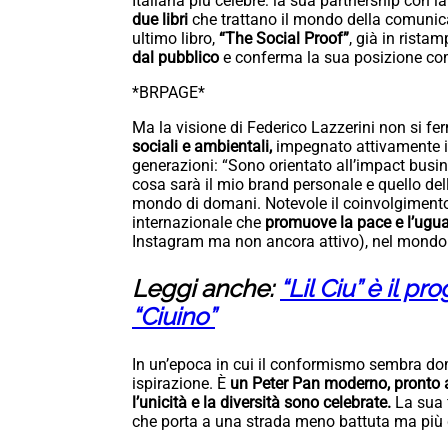
Italiana più celebre: la sua partnership con l
due libri
che trattano il mondo della comunicaz
ultimo libro,
“The Social Proof”
, già in rista
dal pubblico
e conferma la sua posizione c
*BRPAGE*
Ma la visione di Federico Lazzerini non si fe
sociali e ambientali,
impegnato attivamente in
generazioni: “Sono orientato all’impact busin
cosa sarà il mio brand personale e quello del
mondo di domani. Notevole il coinvolgimento
internazionale che
promuove la pace e l’ugu
Instagram ma non ancora attivo), nel mondo 
Leggi anche:
“Lil Ciu” è il pr
“Ciuino”
In un’epoca in cui il conformismo sembra dom
ispirazione. È
un Peter Pan moderno, pronto a 
l’unicità e la diversità sono celebrate.
La sua f
che porta a una strada meno battuta ma più g