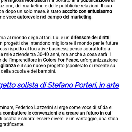
a prestigiosa
Mondadori
ha portato alla
pubblicazione di
ione, del marketing e delle pubbliche relazioni. Il suo
mpa dopo un solo mese, è stato
accolto con entusiasmo
ome
voce autorevole nel campo del marketing
.
rma al mondo degli affari. Lui è un
difensore dei diritti
 progetti che intendono migliorare il mondo per le future
ess rispetto al lucrative business, penso soprattutto a
le mie aziende tra 30-40 anni, ma anche a cosa sarà il
 dell’imprenditore in
Colors For Peace
, un’organizzazione
aglianza
e il suo nuovo progetto (spoilerato di recente su
della scuola e dei bambini.
ogetto solista di Stefano Porteri, in arte
inare, Federico Lazzerini si erge come voce di sfida e
combattere le convenzioni e a creare un futuro in cui
ilosofia è chiara: essere diversi è un vantaggio, una sfida
ratificante.