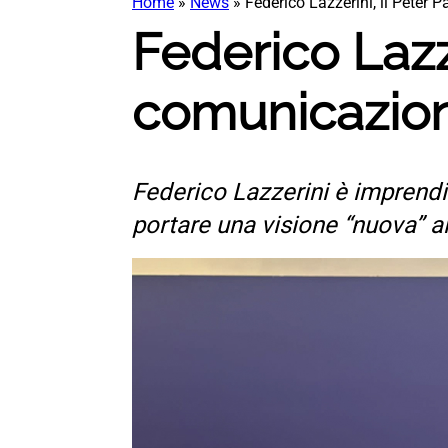
Home
»
News
»
Federico Lazzerini, il Peter 
Federico Lazze
comunicazion
Federico Lazzerini è imprendit
portare una visione “nuova” al