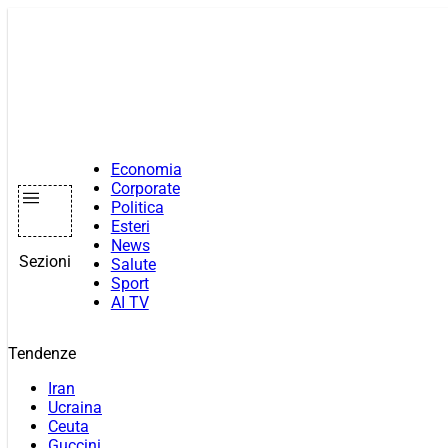
Vai
al
contenuto
Economia
Corporate
Politica
Esteri
News
Sezioni
Salute
Sport
AI TV
Tendenze
Iran
Ucraina
Ceuta
Guccini