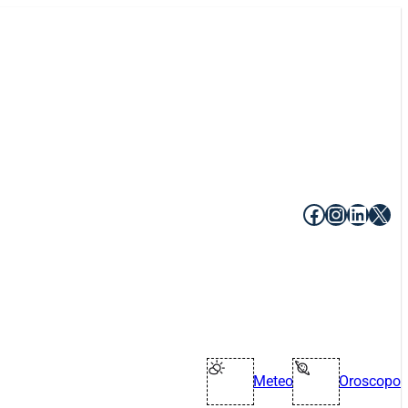
Facebook
Instagr
Linke
X
Meteo
Oroscopo