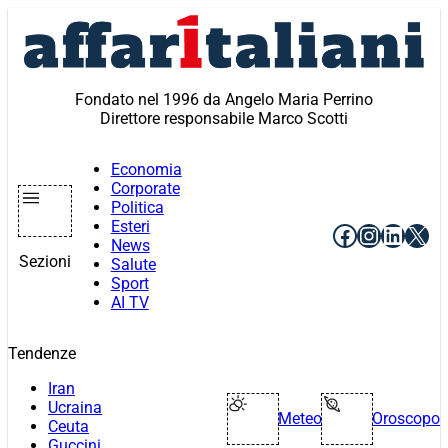
Vai
al
contenuto
Fondato nel 1996 da Angelo Maria Perrino
Direttore responsabile Marco Scotti
Economia
Corporate
Politica
Esteri
Facebook
Instagr
Linke
X
News
Sezioni
Salute
Sport
AI TV
Tendenze
Iran
Ucraina
Meteo
Oroscopo
Ceuta
Guccini