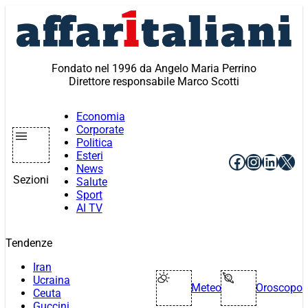
Vai
al
contenuto
Fondato nel 1996 da Angelo Maria Perrino
Direttore responsabile Marco Scotti
Economia
Corporate
Politica
Esteri
Facebook
Instagr
Linke
X
News
Sezioni
Salute
Sport
AI TV
Tendenze
Iran
Ucraina
Meteo
Oroscopo
Ceuta
Guccini