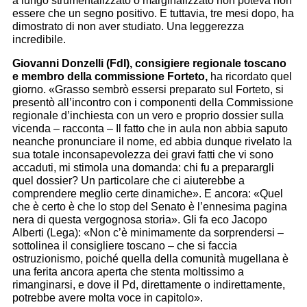
a lungo strumentalizzato o marginalizzato non poteva non
essere che un segno positivo. E tuttavia, tre mesi dopo, ha
dimostrato di non aver studiato. Una leggerezza
incredibile.
Giovanni Donzelli (FdI), consigiere regionale toscano
e membro della commissione Forteto,
ha ricordato quel
giorno.
«
Grasso sembrò essersi preparato sul Forteto, si
presentò all’incontro con i componenti della Commissione
regionale d’inchiesta con un vero e proprio dossier sulla
vicenda – racconta – Il fatto che in aula non abbia saputo
neanche pronunciare il nome, ed abbia dunque rivelato la
sua totale inconsapevolezza dei gravi fatti che vi sono
accaduti, mi stimola una domanda: chi fu a preparargli
quel dossier? Un particolare che ci aiuterebbe a
comprendere meglio certe dinamiche». E ancora: «Quel
che è certo è che lo stop del Senato è l’ennesima pagina
nera di questa vergognosa storia». Gli fa eco Jacopo
Alberti (Lega): «Non c’è minimamente da sorprendersi –
sottolinea il consigliere toscano – che si faccia
ostruzionismo, poiché quella della comunità mugellana è
una ferita ancora aperta che stenta moltissimo a
rimanginarsi, e dove il Pd, direttamente o indirettamente,
potrebbe avere molta voce in capitolo
».