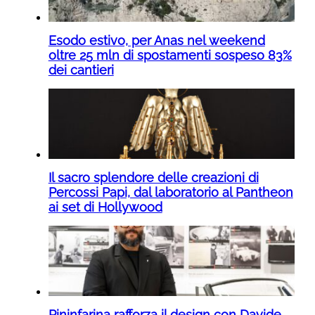
Esodo estivo, per Anas nel weekend
oltre 25 mln di spostamenti sospeso 83%
dei cantieri
Il sacro splendore delle creazioni di
Percossi Papi, dal laboratorio al Pantheon
ai set di Hollywood
Pininfarina rafforza il design con Davide