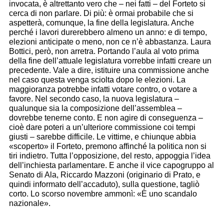
invocata, è altrettanto vero che – nei fatti – del Forteto si
cerca di non parlare. Di più: è ormai probabile che si
aspetterà, comunque, la fine della legislatura. Anche
perché i lavori durerebbero almeno un anno: e di tempo,
elezioni anticipate o meno, non ce n’è abbastanza. Laura
Bottici, però, non arretra. Portando l’aula al voto prima
della fine dell’attuale legislatura vorrebbe infatti creare un
precedente. Vale a dire, istituire una commissione anche
nel caso questa venga sciolta dopo le elezioni. La
maggioranza potrebbe infatti votare contro, o votare a
favore. Nel secondo caso, la nuova legislatura –
qualunque sia la composizione dell’assemblea –
dovrebbe tenerne conto. E non agire di conseguenza –
cioè dare poteri a un’ulteriore commissione coi tempi
giusti – sarebbe difficile. Le vittime, e chiunque abbia
«scoperto» il Forteto, premono affinché la politica non si
tiri indietro. Tutta l’opposizione, del resto, appoggia l’idea
dell’inchiesta parlamentare. E anche il vice capogruppo al
Senato di Ala, Riccardo Mazzoni (originario di Prato, e
quindi informato dell’accaduto), sulla questione, tagliò
corto. Lo scorso novembre ammonì: «È uno scandalo
nazionale».