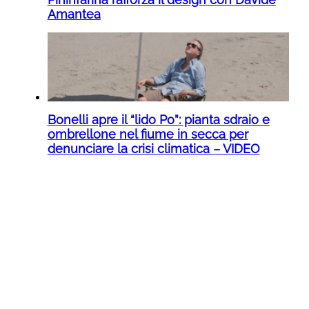
Amantea
Bonelli apre il “lido Po”: pianta sdraio e
ombrellone nel fiume in secca per
denunciare la crisi climatica – VIDEO