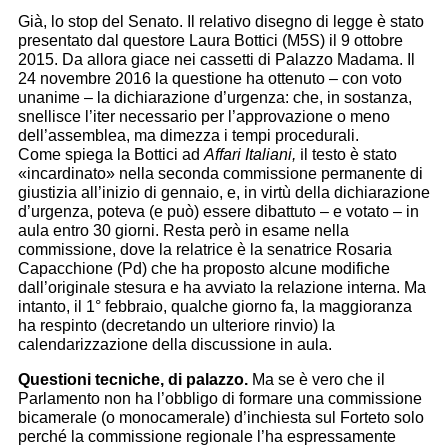
Già, lo stop del Senato. Il relativo disegno di legge è stato
presentato dal questore Laura Bottici (M5S) il 9 ottobre
2015. Da allora giace nei cassetti di Palazzo Madama. Il
24 novembre 2016 la questione ha ottenuto – con voto
unanime – la dichiarazione d’urgenza: che, in sostanza,
snellisce l’iter necessario per l’approvazione o meno
dell’assemblea, ma dimezza i tempi procedurali.
i
Come
spiega la Bottici ad
Affari Italiani,
l testo
è stato
«incardinato» nella seconda commissione permanente di
giustizia all’inizio di gennaio, e, in virtù della dichiarazione
d’urgenza, poteva (e può) essere dibattuto – e votato – in
aula entro 30 giorni. Resta però in esame nella
commissione, dove la relatrice è la senatrice Rosaria
Capacchione (Pd) che ha proposto alcune modifiche
dall’originale stesura e ha avviato la relazione interna. Ma
intanto, il 1° febbraio, qualche giorno fa, la maggioranza
ha respinto (decretando un ulteriore rinvio) la
calendarizzazione della discussione in aula.
Questioni tecniche, di palazzo.
Ma se è vero che il
Parlamento non ha l’obbligo di formare una commissione
bicamerale (o monocamerale) d’inchiesta sul Forteto solo
perché la commissione regionale l’ha espressamente