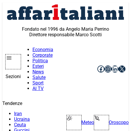
Vai
al
contenuto
Fondato nel 1996 da Angelo Maria Perrino
Direttore responsabile Marco Scotti
Economia
Corporate
Politica
Esteri
Facebook
Instagr
Linke
X
News
Sezioni
Salute
Sport
AI TV
Tendenze
Iran
Ucraina
Meteo
Oroscopo
Ceuta
Guccini