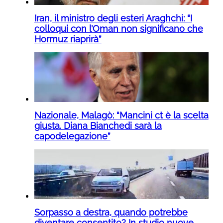
Iran, il ministro degli esteri Araghchi: “I
colloqui con l’Oman non significano che
Hormuz riaprirà”
Nazionale, Malagò: “Mancini ct è la scelta
giusta. Diana Bianchedi sarà la
capodelegazione”
Sorpasso a destra, quando potrebbe
diventare consentito? In studio nuove