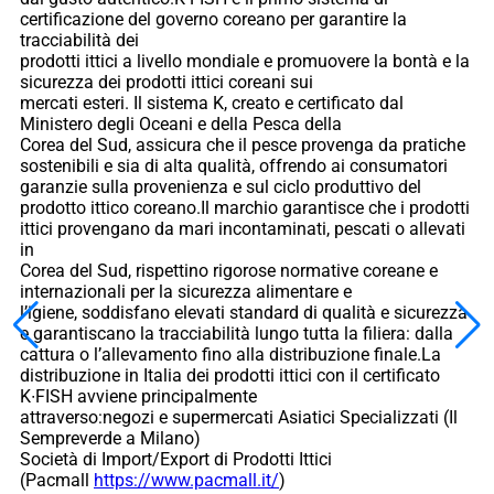
certificazione del governo coreano per garantire la
tracciabilità dei
prodotti ittici a livello mondiale e promuovere la bontà e la
sicurezza dei prodotti ittici coreani sui
mercati esteri. Il sistema K, creato e certificato dal
Ministero degli Oceani e della Pesca della
Corea del Sud, assicura che il pesce provenga da pratiche
sostenibili e sia di alta qualità, offrendo ai consumatori
garanzie sulla provenienza e sul ciclo produttivo del
prodotto ittico coreano.Il marchio garantisce che i prodotti
ittici provengano da mari incontaminati, pescati o allevati
in
Corea del Sud, rispettino rigorose normative coreane e
internazionali per la sicurezza alimentare e
l’igiene, soddisfano elevati standard di qualità e sicurezza
e garantiscano la tracciabilità lungo tutta la filiera: dalla
cattura o l’allevamento fino alla distribuzione finale.La
distribuzione in Italia dei prodotti ittici con il certificato
K∙FISH avviene principalmente
attraverso:negozi e supermercati Asiatici Specializzati (Il
Sempreverde a Milano)
Società di Import/Export di Prodotti Ittici
(Pacmall
https://www.pacmall.it/
)