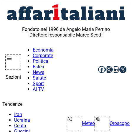
Vai
al
contenuto
Fondato nel 1996 da Angelo Maria Perrino
Direttore responsabile Marco Scotti
Economia
Corporate
Politica
Esteri
Facebook
Instagr
Linke
X
News
Sezioni
Salute
Sport
AI TV
Tendenze
Iran
Ucraina
Meteo
Oroscopo
Ceuta
Guccini