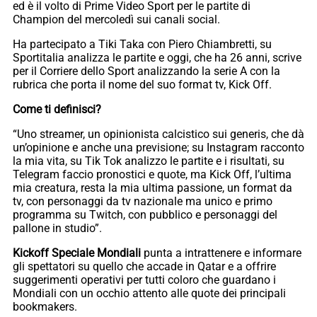
ed è il volto di Prime Video Sport per le partite di
Champion del mercoledì sui canali social.
Ha partecipato a Tiki Taka con Piero Chiambretti, su
Sportitalia analizza le partite e oggi, che ha 26 anni, scrive
per il Corriere dello Sport analizzando la serie A con la
rubrica che porta il nome del suo format tv, Kick Off.
Come ti definisci?
“Uno streamer, un opinionista calcistico sui generis, che dà
un’opinione e anche una previsione; su Instagram racconto
la mia vita, su Tik Tok analizzo le partite e i risultati, su
Telegram faccio pronostici e quote, ma Kick Off, l’ultima
mia creatura, resta la mia ultima passione, un format da
tv, con personaggi da tv nazionale ma unico e primo
programma su Twitch, con pubblico e personaggi del
pallone in studio”.
Kickoff Speciale Mondiali
punta a intrattenere e informare
gli spettatori su quello che accade in Qatar e a offrire
suggerimenti operativi per tutti coloro che guardano i
Mondiali con un occhio attento alle quote dei principali
bookmakers.