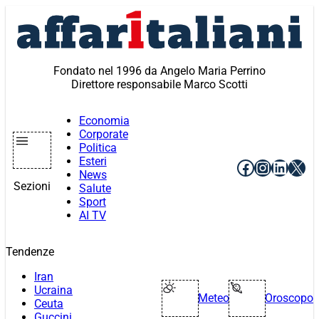
Vai
al
contenuto
Fondato nel 1996 da Angelo Maria Perrino
Direttore responsabile Marco Scotti
Economia
Corporate
Politica
Esteri
Facebook
Instagr
Linke
X
News
Sezioni
Salute
Sport
AI TV
Tendenze
Iran
Ucraina
Meteo
Oroscopo
Ceuta
Guccini