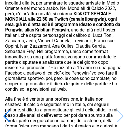
incollati alla tv, per ammirare le squadre arrivate in Medio
Oriente e nel mondo arabo. Nel Mondiali di Calcio 2022,
però, c’è un’altra novità, si chiama
Kick Off SPECIALE
MONDIALI, alle 22,30 su Twitch (canale ilpengwin), ogni
sera, già in diretta ed è il programma ideato e condotto da
Pengwin, alias
Kristian Pengwin
, uno dei più noti tipster
italiani, che ospita personaggi del calibro di Luca Toni,
Zaccardo, Jeda, Vincent Candela, Trevisani , Francesco
Oppini, Ivan Zazzaroni, Ana Quiles, Claudia Garcia,
Sebastian Frey. Nel programma, unico come format
innovativo su una piattaforma, vengono commentate le
partite disputate e analizzate quelle del giorno dopo
insieme ai pronostici. “Ho iniziato a 16 anni su una pagina
Facebook, parlavo di calcio”-dice Pengwin-“volevo fare il
giornalista sportivo, poi, però, le cose sono cambiate, ho
scoperto i pronostici e il dietro le quinte delle partite e ho
condiviso le previsioni sul web.
Alla fine è diventata una professione, in Italia non
esisteva. Il calcio è seguitissimo in Italia, chi segue il
pallone, si diletta a pronosticare gli esiti delle sfide. Io mi
baso sulle analisi dell’evento per poi dare spunto sulla
quota, parlo dei giocatori in campo, dello storico, della
forma fisica, non mancano i dati sul match e le curiosità,