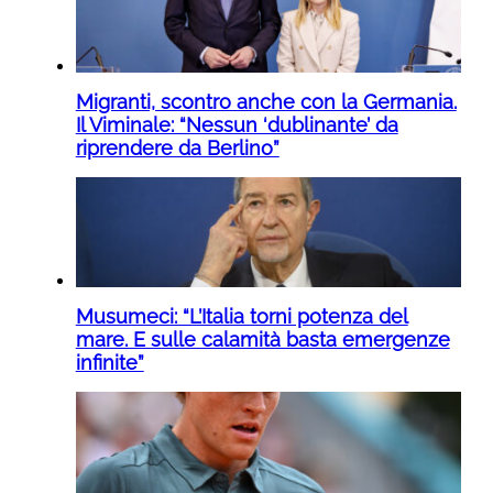
Migranti, scontro anche con la Germania.
Il Viminale: “Nessun ‘dublinante’ da
riprendere da Berlino”
Musumeci: “L’Italia torni potenza del
mare. E sulle calamità basta emergenze
infinite”