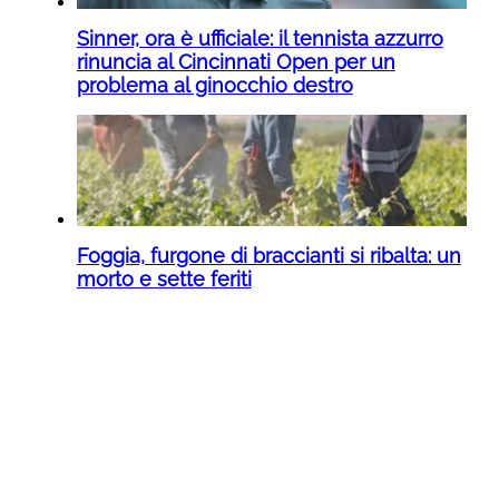
Sinner, ora è ufficiale: il tennista azzurro
rinuncia al Cincinnati Open per un
problema al ginocchio destro
Foggia, furgone di braccianti si ribalta: un
morto e sette feriti