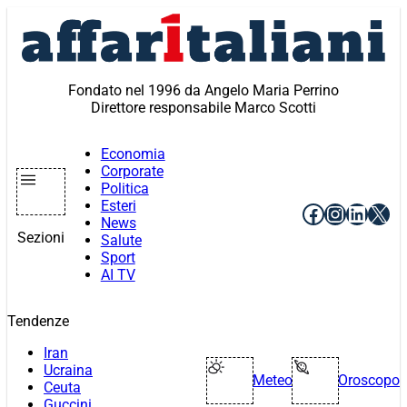
Vai
al
contenuto
Fondato nel 1996 da Angelo Maria Perrino
Direttore responsabile Marco Scotti
Economia
Corporate
Politica
Esteri
Facebook
Instagr
Linke
X
News
Sezioni
Salute
Sport
AI TV
Tendenze
Iran
Ucraina
Meteo
Oroscopo
Ceuta
Guccini