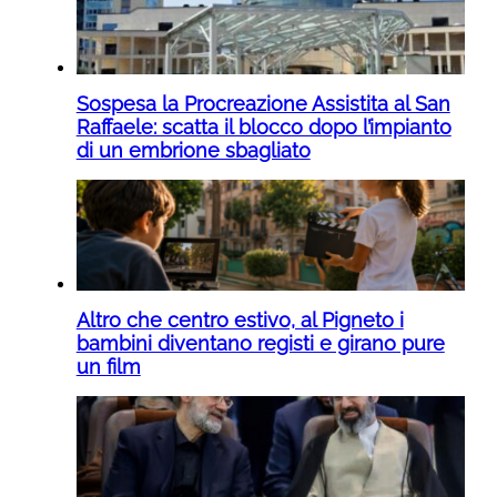
Sospesa la Procreazione Assistita al San
Raffaele: scatta il blocco dopo l’impianto
di un embrione sbagliato
Altro che centro estivo, al Pigneto i
bambini diventano registi e girano pure
un film