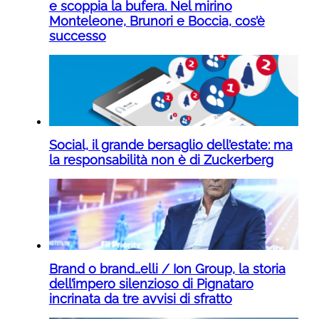
e scoppia la bufera. Nel mirino
Monteleone, Brunori e Boccia, cos’è
successo
Social, il grande bersaglio dell’estate: ma
la responsabilità non è di Zuckerberg
Brand o brand…elli / Ion Group, la storia
dell’impero silenzioso di Pignataro
incrinata da tre avvisi di sfratto