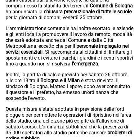
compromesso la stabilità dei terreni, il
Comune di Bologna
ha annunciato la
chiusura precauzionale di tutte le scuole
per la giornata di domani, venerdì 25 ottobre.
L’amministrazione comunale ha inoltre esortato le aziende
e gli enti locali a promuovere il lavoro da remoto, modalità
che sarà adottata anche dal Comune e dalla Città
Metropolitana, eccetto che per il
personale impiegato nei
servizi essenziali
. Si raccomanda ai cittadini di limitare gli
spostamenti e di evitare i parchi, i giardini e i centri sportivi
fino a quando non si risolverà
l’emergenza
.
Inoltre, la partita di calcio prevista per sabato 26 ottobre
alle ore 18 tra il
Bologna e il
Milan
è stata rinviata. Il
sindaco di Bologna, Matteo Lepore, dopo aver consultato
il questore e il prefetto, ha emesso un’ordinanza che
sospende l’evento.
Questa misura è stata adottata in previsione delle forti
piogge e per permettere le operazioni di ripristino nell’area
dello stadio, una delle zone più colpite dall’alluvione di
sabato scorso. L’ordinanza sottolinea che la presenza di
35.000 spettatori allo stadio potrebbe causare
problemi di
ordine pubblico
.