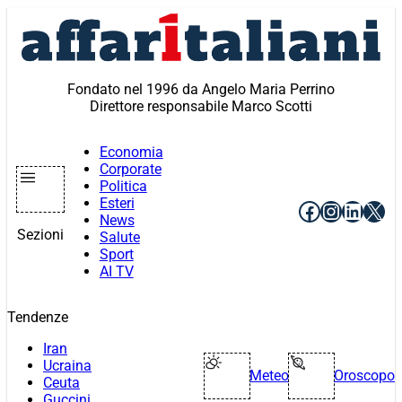
Vai
al
contenuto
Fondato nel 1996 da Angelo Maria Perrino
Direttore responsabile Marco Scotti
Economia
Corporate
Politica
Esteri
Facebook
Instagr
Linke
X
News
Sezioni
Salute
Sport
AI TV
Tendenze
Iran
Ucraina
Meteo
Oroscopo
Ceuta
Guccini