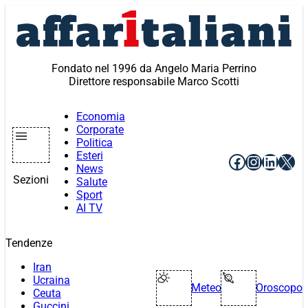
Vai
al
contenuto
Fondato nel 1996 da Angelo Maria Perrino
Direttore responsabile Marco Scotti
Economia
Corporate
Politica
Esteri
Facebook
Instagr
Linke
X
News
Sezioni
Salute
Sport
AI TV
Tendenze
Iran
Ucraina
Meteo
Oroscopo
Ceuta
Guccini