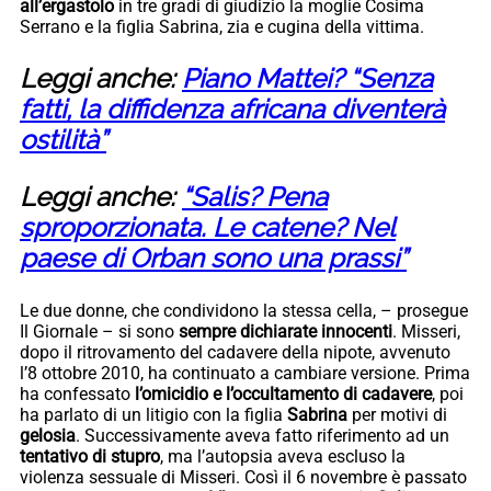
all’ergastolo
in tre gradi di giudizio la moglie Cosima
Serrano e la figlia Sabrina, zia e cugina della vittima.
Leggi anche:
Piano Mattei? “Senza
fatti, la diffidenza africana diventerà
ostilità”
Leggi anche:
“Salis? Pena
sproporzionata. Le catene? Nel
paese di Orban sono una prassi”
Le due donne, che condividono la stessa cella, – prosegue
Il Giornale – si sono
sempre dichiarate innocenti
. Misseri,
dopo il ritrovamento del cadavere della nipote, avvenuto
l’8 ottobre 2010, ha continuato a cambiare versione. Prima
ha confessato
l’omicidio e l’occultamento di cadavere
, poi
ha parlato di un litigio con la figlia
Sabrina
per motivi di
gelosia
. Successivamente aveva fatto riferimento ad un
tentativo di stupro
, ma l’autopsia aveva escluso la
violenza sessuale di Misseri. Così il 6 novembre è passato