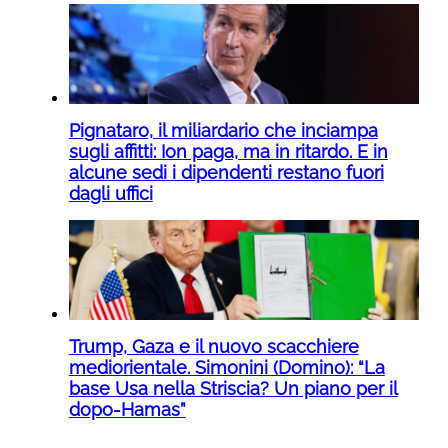
Pignataro, il miliardario che inciampa
sugli affitti: Ion paga, ma in ritardo. E in
alcune sedi i dipendenti restano fuori
dagli uffici
Trump, Gaza e il nuovo scacchiere
mediorientale. Simonini (Domino): “La
base Usa nella Striscia? Un piano per il
dopo-Hamas”