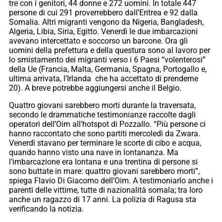
tre con i genitori, 44 donne e 272 uomini. In totale 447
persone di cui 291 proverrebbero dall’Eritrea e 92 dalla
Somalia. Altri migranti vengono da Nigeria, Bangladesh,
Algeria, Libia, Siria, Egitto. Venerdì le due imbarcazioni
avevano intercettato e soccorso un barcone. Ora gli
uomini della prefettura e della questura sono al lavoro per
lo smistamento dei migranti verso i 6 Paesi “volenterosi”
della Ue (Francia, Malta, Germania, Spagna, Portogallo e,
ultima arrivata, l’Irlanda che ha accettato di prenderne
20). A breve potrebbe aggiungersi anche il Belgio.
Quattro giovani sarebbero morti durante la traversata,
secondo le drammatiche testimonianze raccolte dagli
operatori dell’Oim all’hotspot di Pozzallo. “Più persone ci
hanno raccontato che sono partiti mercoledì da Zwara.
Venerdì stavano per terminare le scorte di cibo e acqua,
quando hanno visto una nave in lontananza. Ma
l’imbarcazione era lontana e una trentina di persone si
sono buttate in mare: quattro giovani sarebbero morti”,
spiega Flavio Di Giacomo dell’Oim. A testimoniarlo anche i
parenti delle vittime, tutte di nazionalità somala; tra loro
anche un ragazzo di 17 anni. La polizia di Ragusa sta
verificando la notizia.