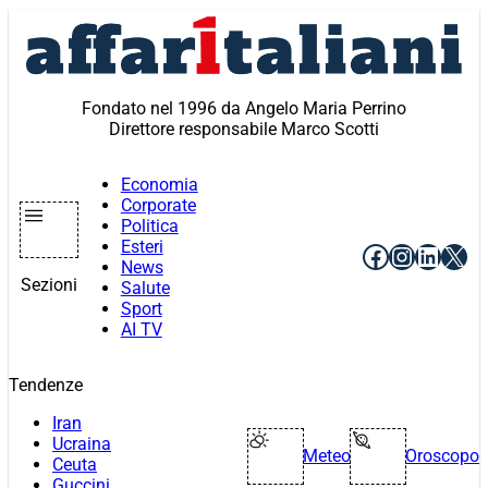
Vai
al
contenuto
Fondato nel 1996 da Angelo Maria Perrino
Direttore responsabile Marco Scotti
Economia
Corporate
Politica
Esteri
Facebook
Instagr
Linke
X
News
Sezioni
Salute
Sport
AI TV
Tendenze
Iran
Ucraina
Meteo
Oroscopo
Ceuta
Guccini