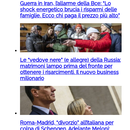
Guerra in Iran, l’allarme della Bce: “Lo
shock energetico brucia i risparmi delle
famiglie. Ecco chi paga il prezzo più alto”
Le “vedove nere” (e allegre) della Russia:
matrimoni lampo prima del fronte per
ottenere i risarcimenti. Il nuovo business
milionario
Roma-Madrid, “divorzio” all’italiana per
colpa di Schengen. Adelante Meloni: