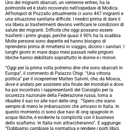
Uno dei migranti sbarcati, un ventenne eritreo, ha la
polmonite ed è stato ricoverato nell’ospedale di Modica.
All’hotspot di Pozzallo attualmente ci sono 447 migranti e
una situazione sanitaria difficile. I medici prima di dare il
via libera ai trasferimenti devono verificare le condizioni di
salute dei migranti. Difficile che oggi possano essere
trasferiti i primi gruppi, perché quasi il 90% ha la scabbia.
Molte persone sono deperite ed hanno bisogno di
riprendersi prima di rimettersi in viaggio, dicono i sanitari. I
lunghi giorni in mare dopo mesi passati nelle prigioni
libiche hanno debilitato soprattutto le donne e i minori.
“Oggi per la prima volta potremo dire che sono sbarcati in
Europa”, il commento di Palazzo Chigi. “Una vittoria
politica” per il vicepremier Matteo Salvini, che, da Mosca,
dove è andato per assistere alla finale dei mondiali e dove
ha poi incontrato i rappresentanti del Consiglio per la
sicurezza nazionale della Federazione russa, torna a
ribadire il suo no alle navi delle ong: “Spero che siano
sempre di meno le imbarcazioni che arrivano in Italia. In
questo momento ci sono due navi di ong spagnole in
acque libiche, è evidente la complicità con il business
dello scafismo. In Italia non attraccheranno”. E aggiunge:
“Dobbiamo cambiare la normativa e rendere i porti libici