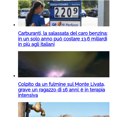
Carburanti, la salassata del caro benzina:
in un solo anno può costare 13,6 miliardi
in più agli italiani
Colpito da un fulmine sul Monte Livata,
grave un ragazzo di 16 anni: è in terapia
intensiva