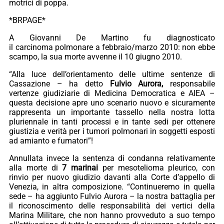
motrici di poppa.
*BRPAGE*
A Giovanni De Martino fu diagnosticato
il carcinoma polmonare a febbraio/marzo 2010: non ebbe
scampo, la sua morte avvenne il 10 giugno 2010.
“Alla luce dell’orientamento delle ultime sentenze di
Cassazione – ha detto
Fulvio Aurora,
responsabile
vertenze giudiziarie di Medicina Democratica e AIEA –
questa decisione apre uno scenario nuovo e sicuramente
rappresenta un importante tassello nella nostra lotta
pluriennale in tanti processi e in tante sedi per ottenere
giustizia e verità per i tumori polmonari in soggetti esposti
ad amianto e fumatori”!
Annullata invece la sentenza di condanna relativamente
alla morte di
7 marinai
per mesotelioma pleurico, con
rinvio per nuovo giudizio davanti alla Corte d’appello di
Venezia, in altra composizione. “Continueremo in quella
sede – ha aggiunto Fulvio Aurora – la nostra battaglia per
il riconoscimento delle responsabilità dei vertici della
Marina Militare, che non hanno provveduto a suo tempo