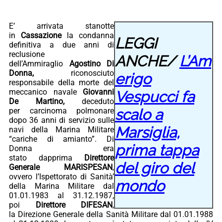
E’ arrivata stanotte
in
Cassazione
la condanna
LEGGI
definitiva a due anni di
reclusione
ANCHE/
L’Am
dell’Ammiraglio
Agostino Di
Donna,
riconosciuto
erigo
responsabile della morte del
meccanico navale
Giovanni
Vespucci fa
De Martino,
deceduto
scalo a
per carcinoma polmonare
dopo 36 anni di servizio sulle
Marsiglia,
navi della Marina Militare
“cariche di amianto”. Di
prima tappa
Donna era
stato dapprima
Direttore
del giro del
Generale
MARISPESAN
,
ovvero l’Ispettorato di Sanità’
mondo
della Marina Militare dal
01.01.1983 al 31.12.1987,
poi
Direttore DIFESAN
,
la Direzione Generale della Sanità Militare dal 01.01.1988