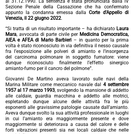
al 31.12.1990. La sentenza è stata pronunciata dalla IV
Sezione Penale della Cassazione che ha confermato
appunto la condanna emessa dalla
Corte d’Appello di
Venezia, il 22 giugno 2022
.
“Si tratta di un risultato importante – ha dichiarato
Laura
Mara
, avvocata di parte civile per
Medicina Democratica,
AIEA e AFEA di Mario Barbieri
– in quanto per la prima
volta è stato riconosciuto in via definitiva il nesso causale
fra l’esposizione alle polveri di amianto e l’insorgenza
del carcinoma polmonare in soggetto fumatore: viene
dunque riconosciuto finalmente l’effetto sinergico
amianto-fumo per il cancro del polmone”.
Giovanni De Martino aveva lavorato sulle navi della
Marina Militare come meccanico navale dal
4 settembre
1957 al 17 marzo 1993
, svolgendo la mansione di addetto
alle caldaie, guardia macchina e addetto alle motrici,
espletando dunque alcune delle attività fra le più
esponenti alle gravissime patologie causate dall’amianto.
Aveva dunque svolto la sua attività professionale in luoghi
in cui l’amianto era maggiormente presente e dove
maggiormente si deteriorava a causa del calore e delle
forti vibrazioni presenti sia nei locali caldaie che nelle