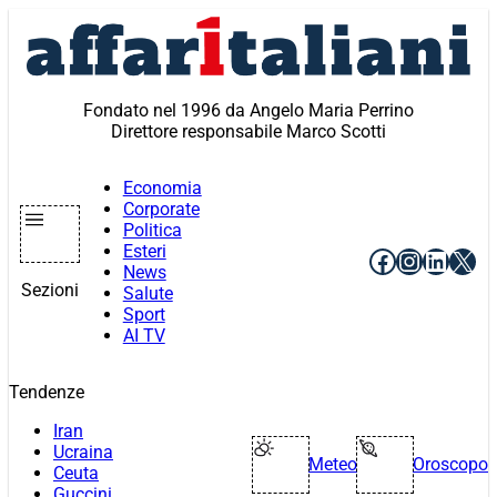
Vai
al
contenuto
Fondato nel 1996 da Angelo Maria Perrino
Direttore responsabile Marco Scotti
Economia
Corporate
Politica
Esteri
Facebook
Instagr
Linke
X
News
Sezioni
Salute
Sport
AI TV
Tendenze
Iran
Ucraina
Meteo
Oroscopo
Ceuta
Guccini