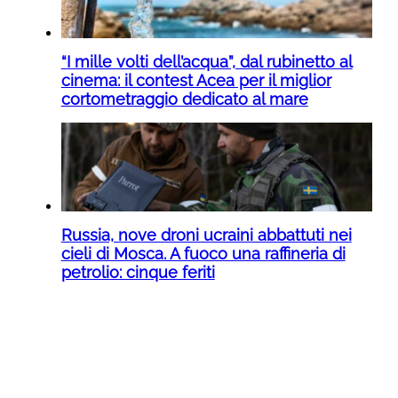
“I mille volti dell’acqua”, dal rubinetto al
cinema: il contest Acea per il miglior
cortometraggio dedicato al mare
Russia, nove droni ucraini abbattuti nei
cieli di Mosca. A fuoco una raffineria di
petrolio: cinque feriti