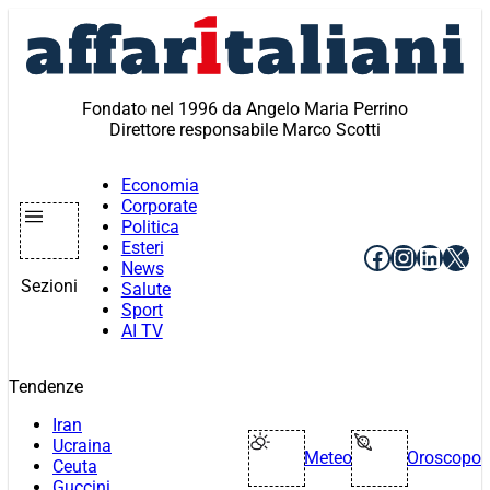
Vai
al
contenuto
Fondato nel 1996 da Angelo Maria Perrino
Direttore responsabile Marco Scotti
Economia
Corporate
Politica
Esteri
Facebook
Instagr
Linke
X
News
Sezioni
Salute
Sport
AI TV
Tendenze
Iran
Ucraina
Meteo
Oroscopo
Ceuta
Guccini