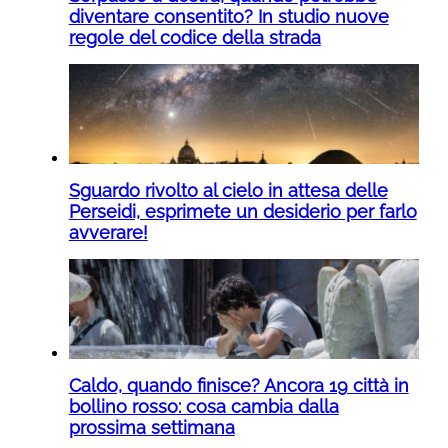
diventare consentito? In studio nuove
regole del codice della strada
Sguardo rivolto al cielo in attesa delle
Perseidi, esprimete un desiderio per farlo
avverare!
Caldo, quando finisce? Ancora 19 città in
bollino rosso: cosa cambia dalla
prossima settimana