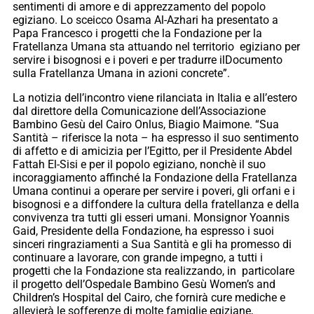
sentimenti di amore e di apprezzamento del popolo
egiziano. Lo sceicco Osama Al-Azhari ha presentato a
Papa Francesco i progetti che la Fondazione per la
Fratellanza Umana sta attuando nel territorio egiziano per
servire i bisognosi e i poveri e per tradurre ilDocumento
sulla Fratellanza Umana in azioni concrete”.
La notizia dell’incontro viene rilanciata in Italia e all’estero
dal direttore della Comunicazione dell’Associazione
Bambino Gesù del Cairo Onlus, Biagio Maimone. “Sua
Santità – riferisce la nota – ha espresso il suo sentimento
di affetto e di amicizia per l’Egitto, per il Presidente Abdel
Fattah El-Sisi e per il popolo egiziano, nonchè il suo
incoraggiamento affinché la Fondazione della Fratellanza
Umana continui a operare per servire i poveri, gli orfani e i
bisognosi e a diffondere la cultura della fratellanza e della
convivenza tra tutti gli esseri umani. Monsignor Yoannis
Gaid, Presidente della Fondazione, ha espresso i suoi
sinceri ringraziamenti a Sua Santità e gli ha promesso di
continuare a lavorare, con grande impegno, a tutti i
progetti che la Fondazione sta realizzando, in particolare
il progetto dell’Ospedale Bambino Gesù Women’s and
Children’s Hospital del Cairo, che fornirà cure mediche e
allevierà le sofferenze di molte famiglie egiziane,