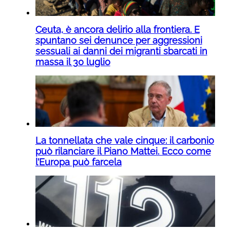
Ceuta, è ancora delirio alla frontiera. E
spuntano sei denunce per aggressioni
sessuali ai danni dei migranti sbarcati in
massa il 30 luglio
La tonnellata che vale cinque: il carbonio
può rilanciare il Piano Mattei. Ecco come
l’Europa può farcela