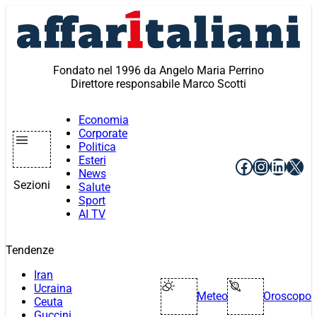
Vai
al
contenuto
Fondato nel 1996 da Angelo Maria Perrino
Direttore responsabile Marco Scotti
Economia
Corporate
Politica
Esteri
Facebook
Instagr
Linke
X
News
Sezioni
Salute
Sport
AI TV
Tendenze
Iran
Ucraina
Meteo
Oroscopo
Ceuta
Guccini