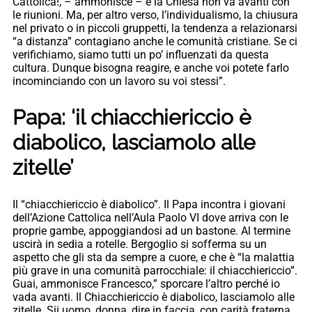
Cattolica!, – ammonisce – e la Chiesa non va avanti con
le riunioni. Ma, per altro verso, l’individualismo, la chiusura
nel privato o in piccoli gruppetti, la tendenza a relazionarsi
“a distanza” contagiano anche le comunità cristiane. Se ci
verifichiamo, siamo tutti un po’ influenzati da questa
cultura. Dunque bisogna reagire, e anche voi potete farlo
incominciando con un lavoro su voi stessi”.
Papa: ‘il chiacchiericcio è
diabolico, lasciamolo alle
zitelle’
Il “chiacchiericcio è diabolico”. Il Papa incontra i giovani
dell’Azione Cattolica nell’Aula Paolo VI dove arriva con le
proprie gambe, appoggiandosi ad un bastone. Al termine
uscirà in sedia a rotelle. Bergoglio si sofferma su un
aspetto che gli sta da sempre a cuore, e che è “la malattia
più grave in una comunità parrocchiale: il chiacchiericcio”.
Guai, ammonisce Francesco,” sporcare l’altro perché io
vada avanti. Il Chiacchiericcio è diabolico, lasciamolo alle
zitelle. Sii uomo, donna, dire in faccia, con carità fraterna.