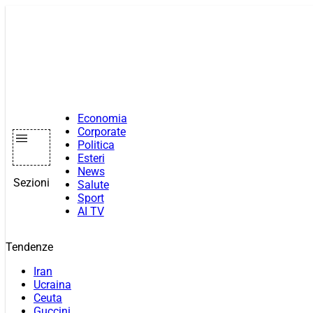
Vai
al
contenuto
Economia
Corporate
Politica
Esteri
News
Sezioni
Salute
Sport
AI TV
Tendenze
Iran
Ucraina
Ceuta
Guccini