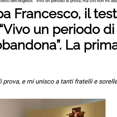
testo dell’Angelus: “Vivo un periodo di prova, ma Dio non mi ab
 Francesco, il tes
 “Vivo un periodo d
bandona”. La prima
prova, e mi unisco a tanti fratelli e sorelle 