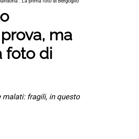
bandona”. La prima foto di Bergoglio
to
i prova, ma
 foto di
malati: fragili, in questo