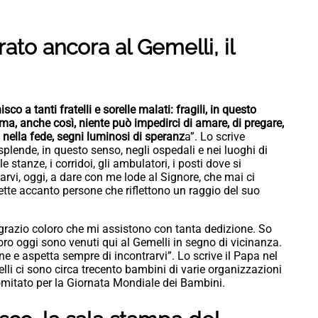
ato ancora al Gemelli, il
o a tanti fratelli e sorelle malati: fragili, in questo
a, anche così, niente può impedirci di amare, di pregare,
o, nella fede, segni luminosi di speranz
a”. Lo scrive
isplende, in questo senso, negli ospedali e nei luoghi di
stanze, i corridoi, gli ambulatori, i posti dove si
itarvi, oggi, a dare con me lode al Signore, che mai ci
te accanto persone che riflettono un raggio del suo
grazio coloro che mi assistono con tanta dedizione. So
oro oggi sono venuti qui al Gemelli in segno di vicinanza.
ne e aspetta sempre di incontrarvi”. Lo scrive il Papa nel
lli ci sono circa trecento bambini di varie organizzazioni
Comitato per la Giornata Mondiale dei Bambini.