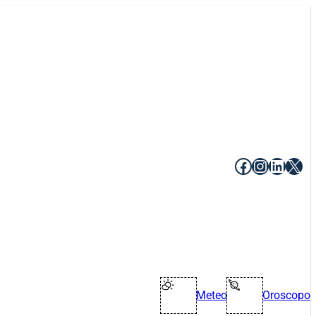
Facebook
Instagr
Linke
X
Meteo
Oroscopo