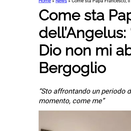
Home
»
News
»
Come sta Papa Francesco, il 
Come sta Papa
dell’Angelus:
Dio non mi ab
Bergoglio
“Sto affrontando un periodo di 
momento, come me”