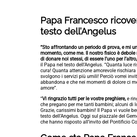
Papa Francesco ricover
testo dell’Angelus
“Sto affrontando un periodo di prova, e mi unisc
momento, come me. Il nostro fisico è debole m
di donare noi stessi, di essere l’uno per l’altr
il Papa nel testo dell’Angelus. “Quanta luce r
cura! Quanta attenzione amorevole rischiara le 
svolgono i servizi più umili! Perciò vorrei inv
abbandona e che nei momenti di dolore ci met
amore”.
“
Vi ringrazio tutti per le vostre preghiere,
e rin
che pregano per me tanti bambini; alcuni di l
Grazie, carissimi bambini! Il Papa vi vuole be
testo dell’Angelus. Oggi sul piazzale del Geme
che hanno risposto all’invito del Pontificio 