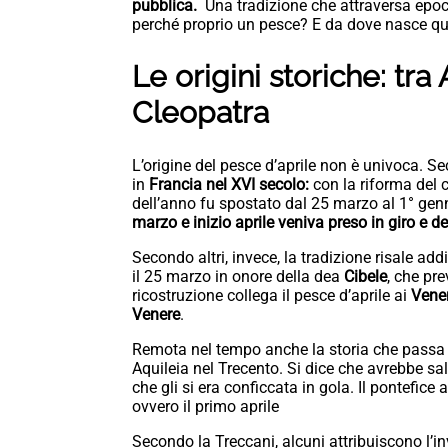
pubblica.
Una tradizione che attraversa epoch
perché proprio un pesce? E da dove nasce qu
Le origini storiche: tr
Cleopatra
L’origine del pesce d’aprile non è univoca. Se
in
Francia nel XVI secolo:
con la riforma del c
dell’anno fu spostato dal 25 marzo al 1° gen
marzo e inizio aprile veniva preso in giro e de
Secondo altri, invece, la tradizione risale add
il 25 marzo in onore della dea
Cibele
, che pre
ricostruzione collega il pesce d’aprile ai
Vener
Venere
.
Remota nel tempo anche la storia che passa p
Aquileia nel Trecento. Si dice che avrebbe sa
che gli si era conficcata in gola. Il pontefice
ovvero il primo aprile
Secondo la Treccani, alcuni attribuiscono l’i