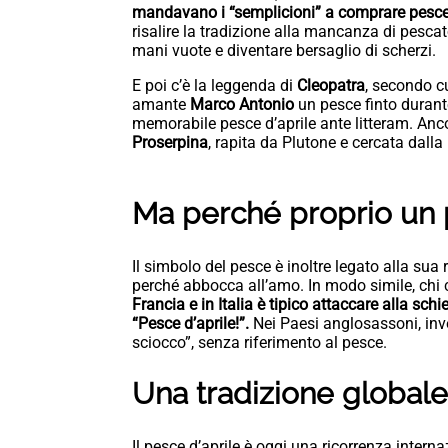
mandavano i “semplicioni” a comprare pesce 
risalire la tradizione alla mancanza di pescato
mani vuote e diventare bersaglio di scherzi.
E poi c’è la leggenda di
Cleopatra
, secondo cu
amante
Marco Antonio
un pesce finto durant
memorabile pesce d’aprile ante litteram. Ancor
Proserpina
, rapita da Plutone e cercata dalla
Ma perché proprio un
Il simbolo del pesce è inoltre legato alla su
perché abbocca all’amo. In modo simile, chi c
Francia e in Italia è tipico attaccare alla sch
“Pesce d’aprile!”.
Nei Paesi anglosassoni, inve
sciocco”, senza riferimento al pesce.
Una tradizione globale
Il pesce d’aprile è oggi una ricorrenza intern