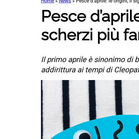
Home
»
News
»
Pesce d’aprile: le origini, il s
Pesce d’aprile: 
scherzi più f
Il primo aprile è sinonimo di 
addirittura ai tempi di Cleopat