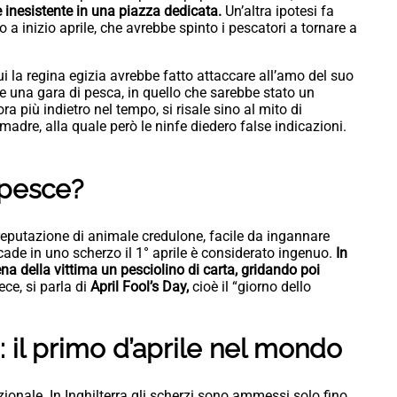
inesistente in una piazza dedicata.
Un’altra ipotesi fa
 a inizio aprile, che avrebbe spinto i pescatori a tornare a
i la regina egizia avrebbe fatto attaccare all’amo del suo
e una gara di pesca, in quello che sarebbe stato un
a più indietro nel tempo, si risale sino al mito di
 madre, alla quale però le ninfe diedero false indicazioni.
 pesce?
a reputazione di animale credulone, facile da ingannare
ade in uno scherzo il 1° aprile è considerato ingenuo.
In
iena della vittima un pesciolino di carta, gridando poi
ce, si parla di
April Fool’s Day,
cioè il “giorno dello
: il primo d’aprile nel mondo
azionale. In Inghilterra gli scherzi sono ammessi solo fino