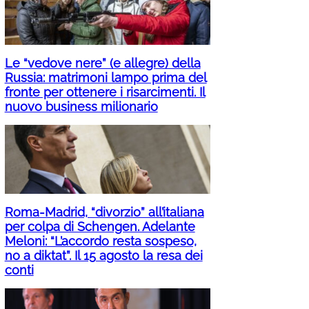
Le “vedove nere” (e allegre) della
Russia: matrimoni lampo prima del
fronte per ottenere i risarcimenti. Il
nuovo business milionario
Roma-Madrid, “divorzio” all’italiana
per colpa di Schengen. Adelante
Meloni: “L’accordo resta sospeso,
no a diktat”. Il 15 agosto la resa dei
conti