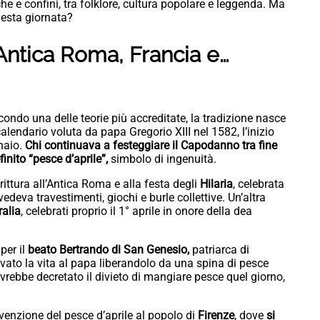
e e confini, tra folklore, cultura popolare e leggenda. Ma
esta giornata?
a Antica Roma, Francia e…
condo una delle teorie più accreditate, la tradizione nasce
alendario voluta da papa Gregorio XIII nel 1582, l’inizio
naio.
Chi continuava a festeggiare il Capodanno tra fine
finito “pesce d’aprile”,
simbolo di ingenuità.
irittura all’Antica Roma e alla festa degli
Hilaria
, celebrata
vedeva travestimenti, giochi e burle collettive. Un’altra
alia
, celebrati proprio il 1° aprile in onore della dea
er il
beato Bertrando di San Genesio,
patriarca di
lvato la vita al papa liberandolo da una spina di pesce
 avrebbe decretato il divieto di mangiare pesce quel giorno,
nvenzione del pesce d’aprile al popolo di
Firenze
, dove
si