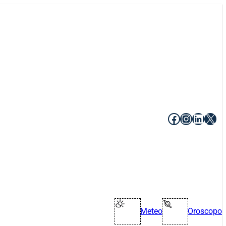
Facebook
Instagr
Linke
X
Meteo
Oroscopo