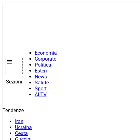
Vai
al
contenuto
Economia
Corporate
Politica
Esteri
News
Sezioni
Salute
Sport
AI TV
Tendenze
Iran
Ucraina
Ceuta
Guccini