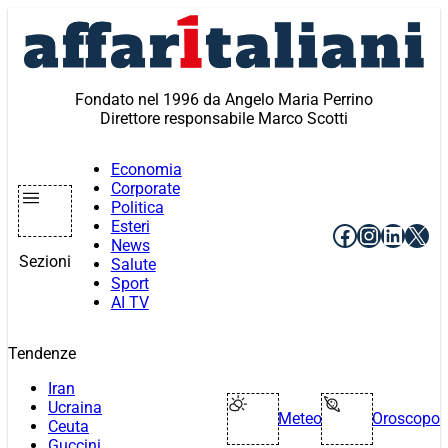
Vai
al
contenuto
Fondato nel 1996 da Angelo Maria Perrino
Direttore responsabile Marco Scotti
Economia
Corporate
Politica
Esteri
Facebook
Instagr
Linke
X
News
Sezioni
Salute
Sport
AI TV
Tendenze
Iran
Ucraina
Meteo
Oroscopo
Ceuta
Guccini