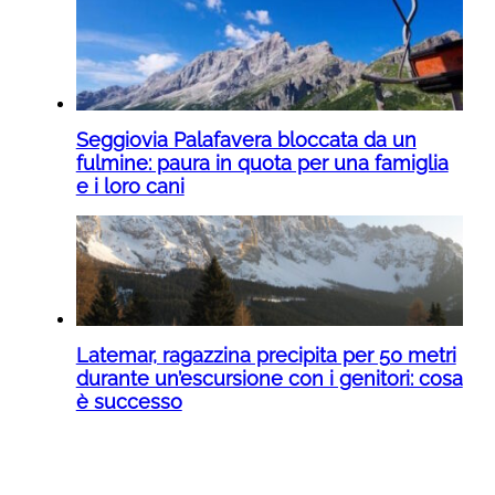
Seggiovia Palafavera bloccata da un
fulmine: paura in quota per una famiglia
e i loro cani
Latemar, ragazzina precipita per 50 metri
durante un’escursione con i genitori: cosa
è successo