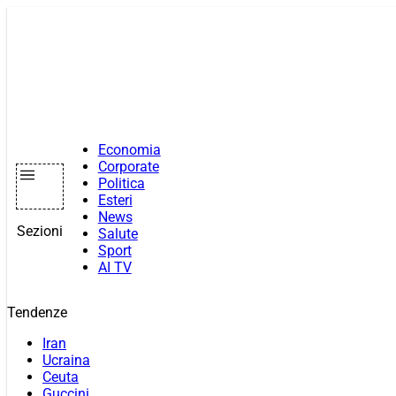
Vai
al
contenuto
Economia
Corporate
Politica
Esteri
News
Sezioni
Salute
Sport
AI TV
Tendenze
Iran
Ucraina
Ceuta
Guccini