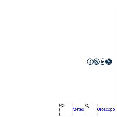
Facebook
Instagr
Linke
X
Meteo
Oroscopo