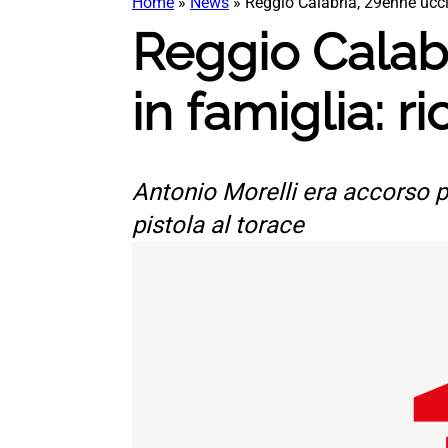
Home
»
News
»
Reggio Calabria, 29enne uccis
Reggio Calabr
in famiglia: r
Antonio Morelli era accorso pe
pistola al torace