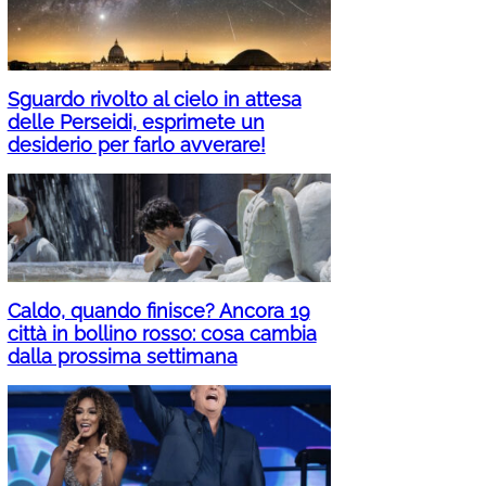
Sguardo rivolto al cielo in attesa
delle Perseidi, esprimete un
desiderio per farlo avverare!
Caldo, quando finisce? Ancora 19
città in bollino rosso: cosa cambia
dalla prossima settimana