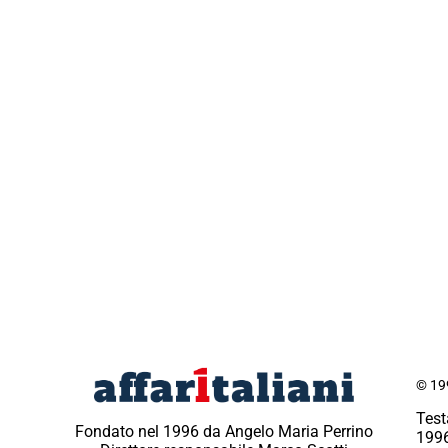
© 199
Test
Fondato nel 1996 da Angelo Maria Perrino
1996