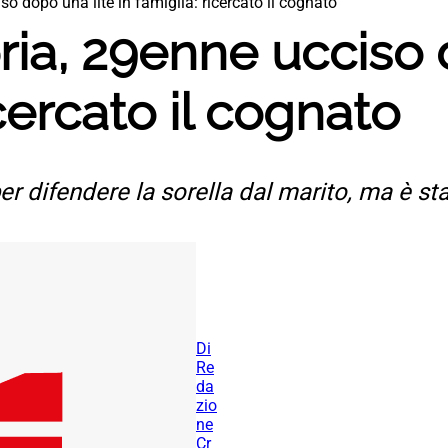
o dopo una lite in famiglia: ricercato il cognato
ia, 29enne ucciso 
icercato il cognato
r difendere la sorella dal marito, ma è st
Di
Re
da
zio
ne
Cr