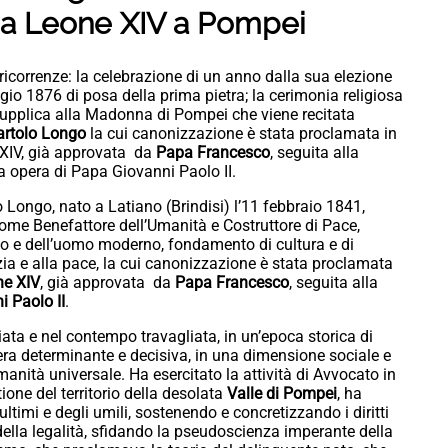
pa Leone XIV a Pompei
icorrenze: la celebrazione di un anno dalla sua elezione
io 1876 di posa della prima pietra; la cerimonia religiosa
 Supplica alla Madonna di Pompei che viene recitata
artolo Longo
la cui canonizzazione è stata proclamata in
 XIV, già approvata da
Papa Francesco
, seguita alla
a opera di Papa Giovanni Paolo II.
 Longo, nato a Latiano (Brindisi) l’11 febbraio 1841,
 come Benefattore dell’Umanità e Costruttore di Pace,
iano e dell’uomo moderno, fondamento di cultura e di
tizia e alla pace, la cui canonizzazione è stata proclamata
e XIV
, già approvata da
Papa Francesco
, seguita alla
i Paolo II
.
iata e nel contempo travagliata, in un’epoca storica di
era determinante e decisiva, in una dimensione sociale e
’umanità universale. Ha esercitato la attività di Avvocato in
ione del territorio della desolata
Valle di Pompei
, ha
ltimi e degli umili, sostenendo e concretizzando i diritti
ella legalità, sfidando la pseudoscienza imperante della