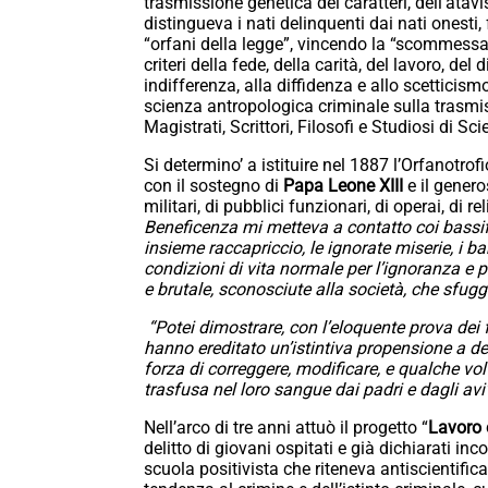
trasmissione genetica dei caratteri, dell’ata
distingueva i nati delinquenti dai nati onesti,
“orfani della legge”, vincendo la “scommessa” 
criteri della fede, della carità, del lavoro, del 
indifferenza, alla diffidenza e allo scetticis
scienza antropologica criminale sulla trasmis
Magistrati, Scrittori, Filosofi e Studiosi di Scie
Si determino’ a istituire nel 1887 l’Orfanotrofi
con il sostegno di
Papa Leone XIII
e il genero
militari, di pubblici funzionari, di operai, di r
Beneficenza mi metteva a contatto coi bassifo
insieme raccapriccio, le ignorate miserie, i bar
condizioni di vita normale per l’ignoranza e 
e brutale, sconosciute alla società, che sfug
“Potei dimostrare, con l’eloquente prova dei fa
hanno ereditato un’istintiva propensione a de
forza di correggere, modificare, e qualche vol
trasfusa nel loro sangue dai padri e dagli avi
Nell’arco di tre anni attuò il progetto “
Lavoro 
delitto di giovani ospitati e già dichiarati in
scuola positivista che riteneva antiscientific