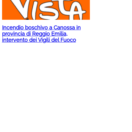
Incendio boschivo a Canossa in
provincia di Reggio Emilia,
intervento dei Vigili del Fuoco