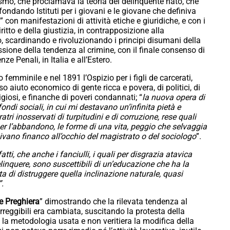
vismo, che proclamava la teoria del delinquente nato, che
 fondando Istituti per i giovani e le giovane che definiva
con manifestazioni di attività etiche e giuridiche, e con i
diritto e della giustizia, in contrapposizione alla
mo, scardinando e rivoluzionando i principi disumani della
sione della tendenza al crimine, con il finale consenso di
nze Penali, in Italia e all’Estero.
o femminile e nel 1891 l’Ospizio per i figli de carcerati,
so aiuto economico di gente ricca e povera, di politici, di
eligiosi, e finanche di poveri condannati; “
la nuova opera di
ndi sociali, in cui mi destavano un’infinita pietà e
atri inosservati di turpitudini e di corruzione, rese quali
per l’abbandono, le forme di una vita, peggio che selvaggia
givano financo all’occhio del magistrato o del sociologo
”.
tti, che anche i fanciulli, i quali per disgrazia atavica
linquere, sono suscettibili di un’educazione che ha la
ta di distruggere quella inclinazione naturale, quasi
”.
e Preghiera
” dimostrando che la rilevata tendenza al
correggibili era cambiata, suscitando la protesta della
a la metodologia usata e non veritiera la modifica della