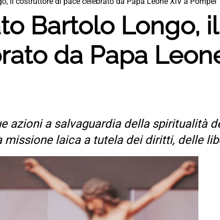
, il costruttore di pace celebrato da Papa Leone XIV a Pompei
o Bartolo Longo, il
brato da Papa Leone
e azioni a salvaguardia della spiritualità 
issione laica a tutela dei diritti, delle lib