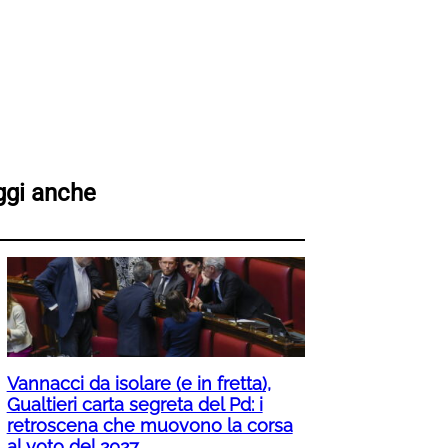
ggi anche
Vannacci da isolare (e in fretta),
Gualtieri carta segreta del Pd: i
retroscena che muovono la corsa
al voto del 2027