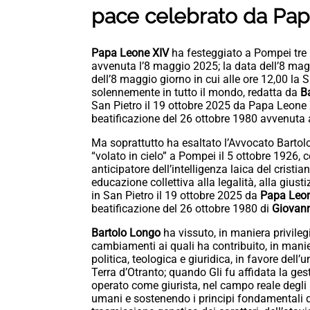
pace celebrato da Pa
Papa Leone XIV
ha festeggiato a Pompei tre r
avvenuta l’8 maggio 2025; la data dell’8 magg
dell’8 maggio giorno in cui alle ore 12,00 la
solennemente in tutto il mondo, redatta da
B
San Pietro il 19 ottobre 2025 da Papa Leone
beatificazione del 26 ottobre 1980 avvenuta 
Ma soprattutto ha esaltato l’Avvocato Bartolo
“volato in cielo” a Pompei il 5 ottobre 1926,
anticipatore dell’intelligenza laica del crist
educazione collettiva alla legalità, alla gius
in San Pietro il 19 ottobre 2025 da
Papa Leon
beatificazione del 26 ottobre 1980 di
Giovann
Bartolo Longo
ha vissuto, in maniera privileg
cambiamenti ai quali ha contribuito, in mani
politica, teologica e giuridica, in favore dell
Terra d’Otranto; quando Gli fu affidata la gest
operato come giurista, nel campo reale degli u
umani e sostenendo i principi fondamentali d