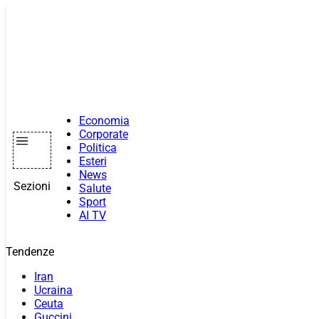
Vai
al
contenuto
Economia
Corporate
Politica
Esteri
News
Sezioni
Salute
Sport
AI TV
Tendenze
Iran
Ucraina
Ceuta
Guccini