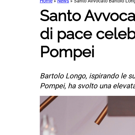
Home
»
News
»
Santo Avvocato Bartolo Longo
Santo Avvocat
di pace cele
Pompei
Bartolo Longo, ispirando le su
Pompei, ha svolto una elevata m