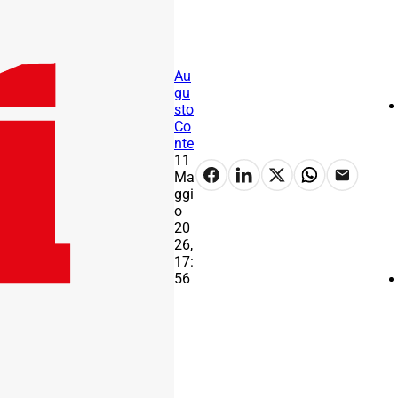
Au
gu
sto
Co
nte
11
Ma
ggi
o
20
26,
17:
56