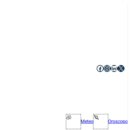
Facebook
Instagr
Linke
X
Meteo
Oroscopo