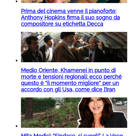
Prima del cinema venne il pianoforte:
Anthony Hopkins firma il suo sogno da
compositore su etichetta Decca
Medio Oriente, Khamenei in punto di
morte e tensioni regionali: ecco perché
questo è “il momento migliore” per un
accordo con gli Usa, come dice l’Iran
Mita Medici: “Sindaco, si svegli”. La Voce