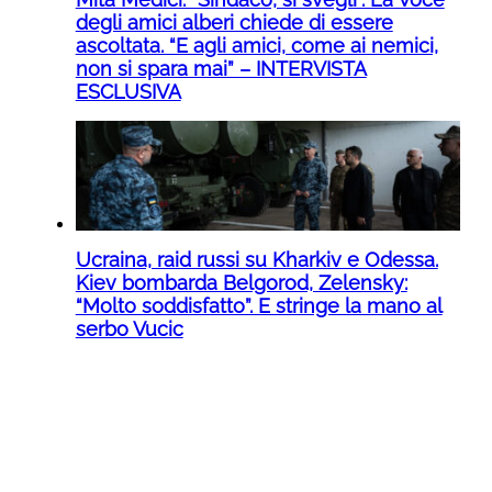
degli amici alberi chiede di essere
ascoltata. “E agli amici, come ai nemici,
non si spara mai” – INTERVISTA
ESCLUSIVA
Ucraina, raid russi su Kharkiv e Odessa.
Kiev bombarda Belgorod, Zelensky:
“Molto soddisfatto”. E stringe la mano al
serbo Vucic