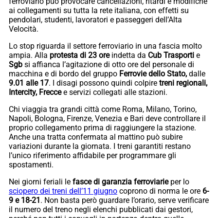
ferroviario può provocare cancellazioni, ritardi e modifiche
ai collegamenti su tutta la rete italiana, con effetti su
pendolari, studenti, lavoratori e passeggeri dell’Alta
Velocità.
Lo stop riguarda il settore ferroviario in una fascia molto
ampia. Alla
protesta di 23 ore
indetta da
Cub Trasporti
e
Sgb
si affianca l’agitazione di otto ore del personale di
macchina e di bordo del gruppo
Ferrovie dello Stato,
dalle
9.01 alle 17
. I disagi possono quindi colpire
treni regionali,
Intercity, Frecce
e servizi collegati alle stazioni.
Chi viaggia tra grandi città come Roma, Milano, Torino,
Napoli, Bologna, Firenze, Venezia e Bari deve controllare il
proprio collegamento prima di raggiungere la stazione.
Anche una tratta confermata al mattino può subire
variazioni durante la giornata. I treni garantiti restano
l’unico riferimento affidabile per programmare gli
spostamenti.
Nei giorni feriali le
fasce di garanzia ferroviarie
per lo
sciopero dei treni dell’11 giugno
coprono di norma le ore
6-
9 e 18-21
. Non basta però guardare l’orario, serve verificare
il numero del treno negli elenchi pubblicati dai gestori,