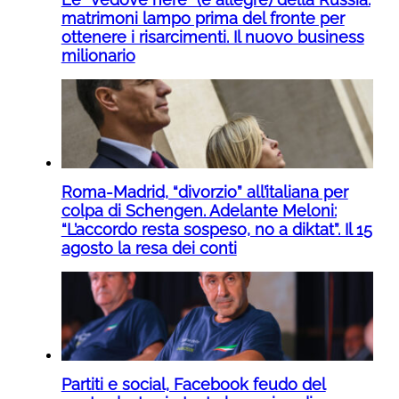
matrimoni lampo prima del fronte per
ottenere i risarcimenti. Il nuovo business
milionario
Roma-Madrid, “divorzio” all’italiana per
colpa di Schengen. Adelante Meloni:
“L’accordo resta sospeso, no a diktat”. Il 15
agosto la resa dei conti
Partiti e social, Facebook feudo del