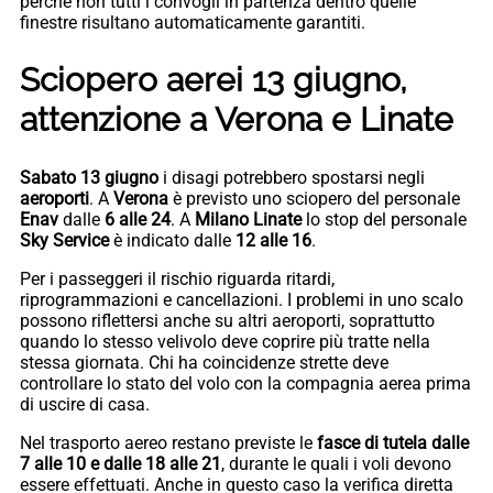
perché non tutti i convogli in partenza dentro quelle
finestre risultano automaticamente garantiti.
Sciopero aerei 13 giugno,
attenzione a Verona e Linate
Sabato 13 giugno
i disagi potrebbero spostarsi negli
aeroporti
. A
Verona
è previsto uno sciopero del personale
Enav
dalle
6 alle 24
. A
Milano Linate
lo stop del personale
Sky Service
è indicato dalle
12 alle 16
.
Per i passeggeri il rischio riguarda ritardi,
riprogrammazioni e cancellazioni. I problemi in uno scalo
possono riflettersi anche su altri aeroporti, soprattutto
quando lo stesso velivolo deve coprire più tratte nella
stessa giornata. Chi ha coincidenze strette deve
controllare lo stato del volo con la compagnia aerea prima
di uscire di casa.
Nel trasporto aereo restano previste le
fasce di tutela dalle
7 alle 10 e dalle 18 alle 21
, durante le quali i voli devono
essere effettuati. Anche in questo caso la verifica diretta