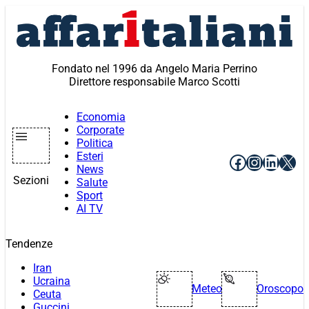
Vai
al
contenuto
Fondato nel 1996 da Angelo Maria Perrino
Direttore responsabile Marco Scotti
Economia
Corporate
Politica
Esteri
Facebook
Instagr
Linke
X
News
Sezioni
Salute
Sport
AI TV
Tendenze
Iran
Ucraina
Meteo
Oroscopo
Ceuta
Guccini