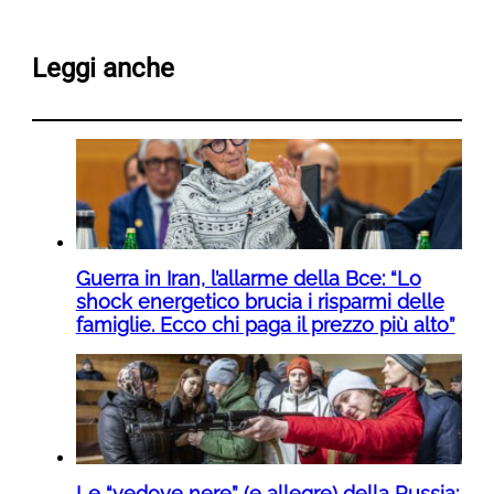
Leggi anche
Guerra in Iran, l’allarme della Bce: “Lo
shock energetico brucia i risparmi delle
famiglie. Ecco chi paga il prezzo più alto”
Le “vedove nere” (e allegre) della Russia: