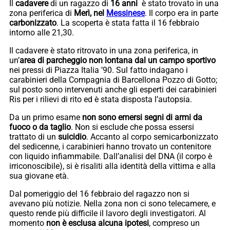
Il
cadavere
di un ragazzo di
16 anni
è stato trovato in una
zona periferica di
Merì, nel
Messinese
. Il corpo era in parte
carbonizzato
. La scoperta è stata fatta il 16 febbraio
intorno alle 21,30.
Il cadavere è stato ritrovato in una zona periferica, in
un’
area di parcheggio non lontana dal un campo sportivo
nei pressi di Piazza Italia ’90. Sul fatto indagano i
carabinieri della Compagnia di Barcellona Pozzo di Gotto;
sul posto sono intervenuti anche gli esperti dei carabinieri
Ris per i rilievi di rito ed è stata disposta l’autopsia.
Da un primo esame
non sono emersi segni di armi da
fuoco o da taglio
. Non si esclude che possa essersi
trattato di un
suicidio
. Accanto al corpo semicarbonizzato
del sedicenne, i carabinieri hanno trovato un contenitore
con liquido infiammabile. Dall’analisi del DNA (il corpo è
irriconoscibile), si è risaliti alla identità della vittima e alla
sua giovane età.
Dal pomeriggio del 16 febbraio del ragazzo non si
avevano più notizie. Nella zona non ci sono telecamere, e
questo rende più difficile il lavoro degli investigatori. Al
momento
non è esclusa alcuna ipotesi
, compreso un