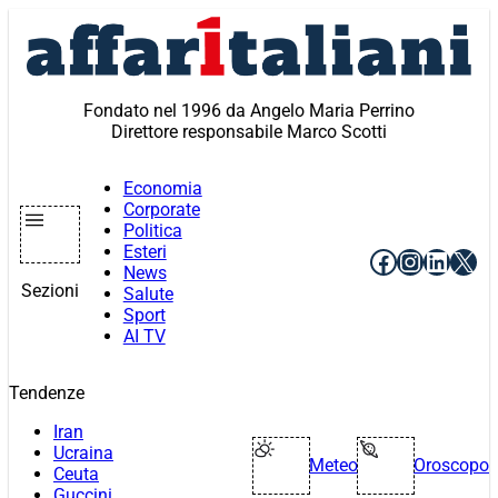
Vai
al
contenuto
Fondato nel 1996 da Angelo Maria Perrino
Direttore responsabile Marco Scotti
Economia
Corporate
Politica
Esteri
Facebook
Instagr
Linke
X
News
Sezioni
Salute
Sport
AI TV
Tendenze
Iran
Ucraina
Meteo
Oroscopo
Ceuta
Guccini