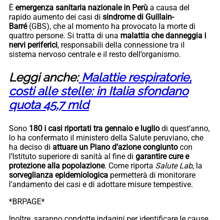
È
emergenza sanitaria nazionale in Perù
a causa del
rapido aumento dei casi di
sindrome di Guillain-
Barré
(GBS), che al momento ha provocato la morte di
quattro persone. Si tratta di una
malattia che danneggia i
nervi periferici
, responsabili della connessione tra il
sistema nervoso centrale e il resto dell’organismo.
Leggi anche:
Malattie respiratorie,
costi alle stelle: in Italia sfondano
quota 45,7 mld
Sono
180 i casi riportati
tra gennaio e luglio
di quest’anno,
lo ha confermato il ministero della Salute peruviano, che
ha deciso di
attuare un Piano d’azione congiunto
con
l’Istituto superiore di sanità al fine di
garantire cure e
protezione alla popolazione
. Come riporta
Salute Lab
, la
sorveglianza epidemiologica
permetterà di monitorare
l’andamento dei casi e di adottare misure tempestive.
*BRPAGE*
Inoltre, saranno condotte indagini per identificare le cause