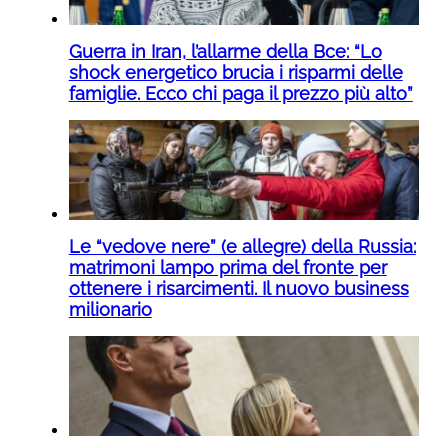
Guerra in Iran, l’allarme della Bce: “Lo
shock energetico brucia i risparmi delle
famiglie. Ecco chi paga il prezzo più alto”
Le “vedove nere” (e allegre) della Russia:
matrimoni lampo prima del fronte per
ottenere i risarcimenti. Il nuovo business
milionario