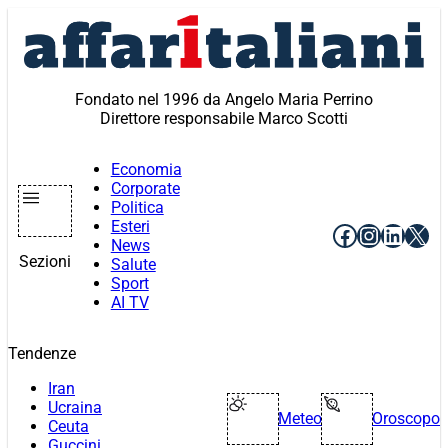
Vai
al
contenuto
Fondato nel 1996 da Angelo Maria Perrino
Direttore responsabile Marco Scotti
Economia
Corporate
Politica
Esteri
Facebook
Instagr
Linke
X
News
Sezioni
Salute
Sport
AI TV
Tendenze
Iran
Ucraina
Meteo
Oroscopo
Ceuta
Guccini