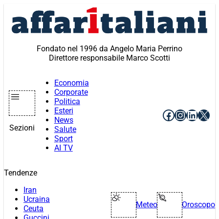
Vai
al
contenuto
Fondato nel 1996 da Angelo Maria Perrino
Direttore responsabile Marco Scotti
Economia
Corporate
Politica
Esteri
Facebook
Instagr
Linke
X
News
Sezioni
Salute
Sport
AI TV
Tendenze
Iran
Ucraina
Meteo
Oroscopo
Ceuta
Guccini