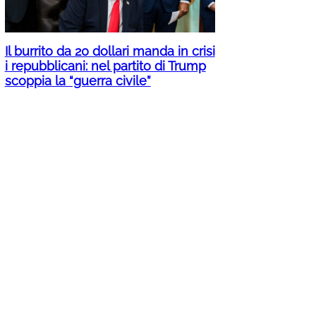
Il burrito da 20 dollari manda in crisi
i repubblicani: nel partito di Trump
scoppia la “guerra civile”