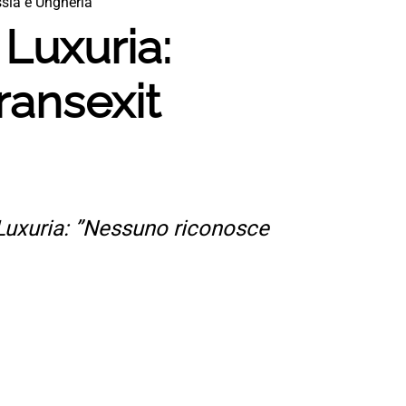
ssia e Ungheria”
 Luxuria:
Transexit
 Luxuria: ”Nessuno riconosce