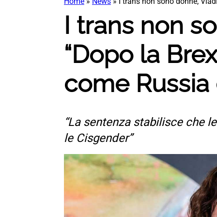
Home
»
News
»
I trans non sono donne, Vladi
I trans non s
“Dopo la Brexi
come Russia 
“La sentenza stabilisce che l
le Cisgender”