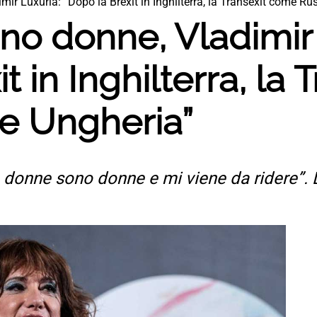
mir Luxuria: “Dopo la Brexit in Inghilterra, la Transexit come Ru
ono donne, Vladimir
t in Inghilterra, la 
e Ungheria”
e donne sono donne e mi viene da ridere”.