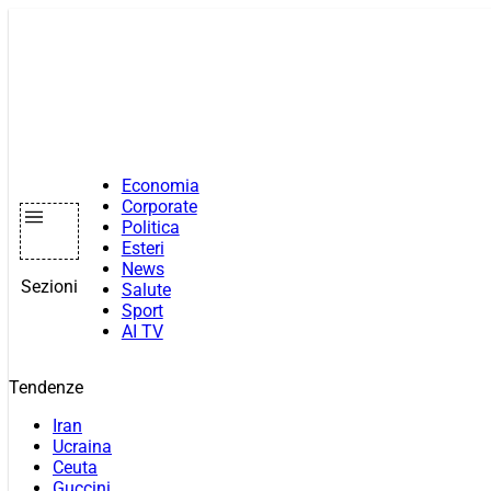
Vai
al
contenuto
Economia
Corporate
Politica
Esteri
News
Sezioni
Salute
Sport
AI TV
Tendenze
Iran
Ucraina
Ceuta
Guccini