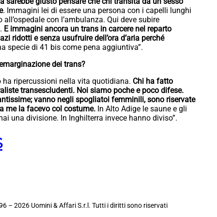
 sarebbe giusto pensare che chi transita da un sesso
e
. Immagini lei di essere una persona con i capelli lunghi
no all’ospedale con l’ambulanza. Qui deve subire
.
E immagini ancora un trans in carcere nel reparto
i ridotti e senza usufruire dell’ora d’aria perché
a specie di 41 bis come pena aggiuntiva”.
n’emarginazione dei trans?
 ha ripercussioni nella vita quotidiana.
Chi ha fatto
aliste transescludenti. Noi siamo poche e poco difese.
antissime; vanno negli spogliatoi femminili, sono riservate
cia me la facevo col costume.
In Alto Adige le saune e gli
mai una divisione. In Inghilterra invece hanno diviso”.
S
6 – 2026 Uomini & Affari S.r.l. Tutti i diritti sono riservati