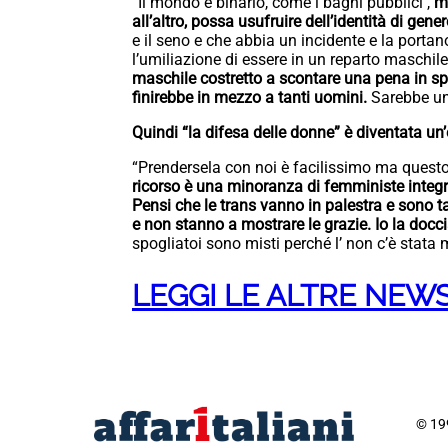
“Il mondo è binario, come i bagni pubblici ,
ma
all’altro, possa usufruire dell’identità di gener
e il seno e che abbia un incidente e la porta
l’umiliazione di essere in un reparto maschile
maschile costretto a scontare una pena in spaz
finirebbe in mezzo a tanti uomini.
Sarebbe un
Quindi “la difesa delle donne” è diventata u
“Prendersela con noi è facilissimo ma questo
ricorso è una minoranza di femministe integr
Pensi che le trans vanno in palestra e sono t
e non stanno a mostrare le grazie. Io la doc
spogliatoi sono misti perché l’ non c’è stata 
LEGGI LE ALTRE NEW
© 199