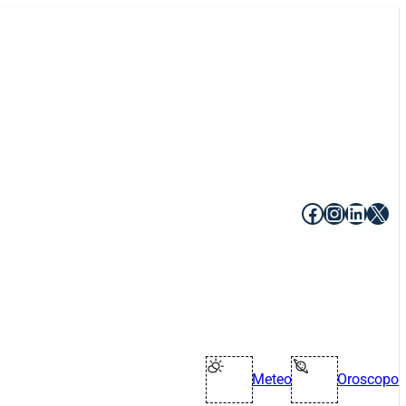
Facebook
Instagr
Linke
X
Meteo
Oroscopo