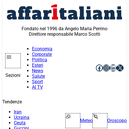
Vai
al
contenuto
Fondato nel 1996 da Angelo Maria Perrino
Direttore responsabile Marco Scotti
Economia
Corporate
Politica
Esteri
Facebook
Instagr
Linke
X
News
Sezioni
Salute
Sport
AI TV
Tendenze
Iran
Ucraina
Meteo
Oroscopo
Ceuta
Guccini