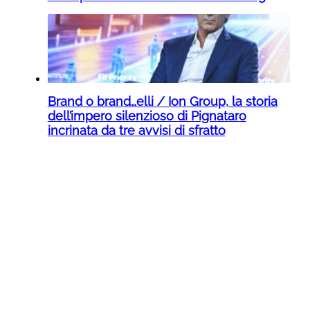
Brand o brand…elli / Ion Group, la storia
dell’impero silenzioso di Pignataro
incrinata da tre avvisi di sfratto