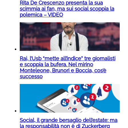
Rita De Crescenzo presenta la sua
scimmia ai fan, ma sui social scoppia la
polemica – VIDEO
Rai, l’Usb “mette all’indice” tre giornalisti
e scoppia la bufera. Nel mirino
Monteleone, Brunori e Boccia, cos’è
successo
Social, il grande bersaglio dell’estate: ma
la responsabilità non è di Zuckerberg